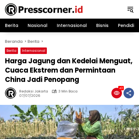
Langsung
ke
konten
Berita
Nasional
Internasional
Bisnis
Pendidik
Beranda
Berita
Berita
Internasional
Harga Jagung dan Kedelai Menguat,
Cuaca Ekstrem dan Permintaan
China Jadi Penopang
43
Redaksi Jakarta
3 Min Baca
07/07/2026