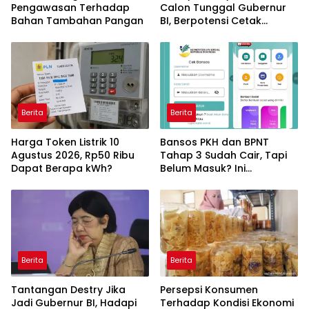
Pengawasan Terhadap
Calon Tunggal Gubernur
Bahan Tambahan Pangan
BI, Berpotensi Cetak
Sejarah sebagai
Perempuan Pertama
Berita
Berita
Harga Token Listrik 10
Bansos PKH dan BPNT
Agustus 2026, Rp50 Ribu
Tahap 3 Sudah Cair, Tapi
Dapat Berapa kWh?
Belum Masuk? Ini
Penyebabnya
Berita
Berita
Tantangan Destry Jika
Persepsi Konsumen
Jadi Gubernur BI, Hadapi
Terhadap Kondisi Ekonomi