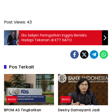
Post Views:
43
Eks Sekjen Peringatkan Inggris Berisiko
Hadapi Tekanan di KTT NATO
Pos Terkait
Berita
Berita
BPOM AS Tingkatkan
Destry Damayanti Jadi