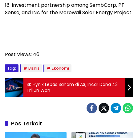
18. Investment partnership among SembCorp, PT
Sensa, and INA for the Morowali Solar Energy Project.
Post Views:
46
Tag:
Bisnis
Ekonomi
SK Hynix Lepas Saham di AS, Incar Dana 43
Triliun Won
Pos Terkait