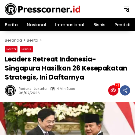
Langsung
ke
konten
Berita
Nasional
Internasional
Bisnis
Pendidik
Beranda
Berita
Berita
Bisnis
Leaders Retreat Indonesia-
Singapura Hasilkan 26 Kesepakatan
Strategis, Ini Daftarnya
46
Redaksi Jakarta
4 Min Baca
06/07/2026