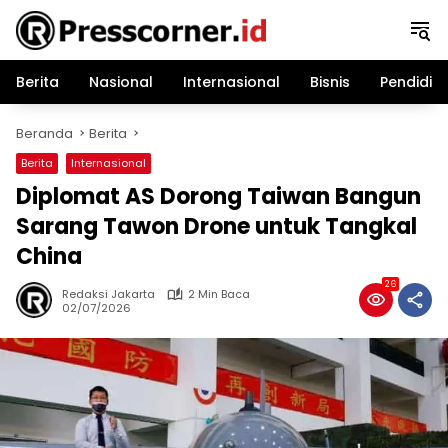
Langsung
ke
konten
Berita
Nasional
Internasional
Bisnis
Pendidik
Beranda
Berita
Berita
Internasional
Diplomat AS Dorong Taiwan Bangun
Sarang Tawon Drone untuk Tangkal
China
26
Redaksi Jakarta
2 Min Baca
02/07/2026