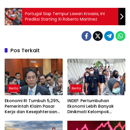
Portugal Siap Tempur Lawan Kroasia, Ini
Prediksi Starting XI Roberto Martinez
Pos Terkait
Berita
Berita
Ekonomi RI Tumbuh 5,29%,
INDEF: Pertumbuhan
Pemerintah Klaim Pasar
Ekonomi Lebih Banyak
Kerja dan Kesejahteraan
Dinikmati Kelompok
Membaik
Masyarakat Kelas Atas