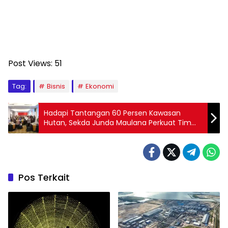
Post Views:
51
Tag:
Bisnis
Ekonomi
Hadapi Tantangan 60 Persen Kawasan
Hutan, Sekda Junda Maulana Perkuat Tim
GTRA Sulbar
Pos Terkait