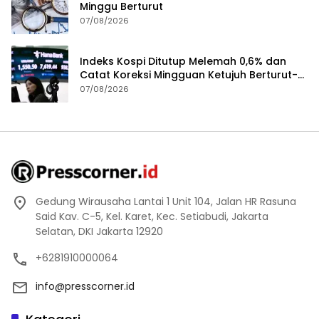
Minggu Berturut
07/08/2026
Indeks Kospi Ditutup Melemah 0,6% dan
Catat Koreksi Mingguan Ketujuh Berturut-
turut
07/08/2026
Gedung Wirausaha Lantai 1 Unit 104, Jalan HR Rasuna
Said Kav. C-5, Kel. Karet, Kec. Setiabudi, Jakarta
Selatan, DKI Jakarta 12920
+6281910000064
info@presscorner.id