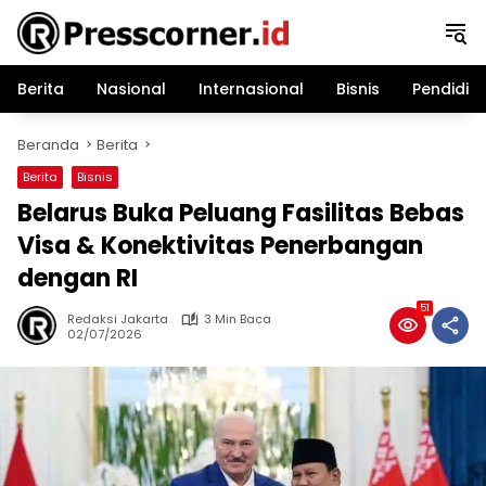
Langsung
ke
konten
Berita
Nasional
Internasional
Bisnis
Pendidik
Beranda
Berita
Berita
Bisnis
Belarus Buka Peluang Fasilitas Bebas
Visa & Konektivitas Penerbangan
dengan RI
51
Redaksi Jakarta
3 Min Baca
02/07/2026