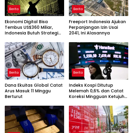
Berita
Berita
Ekonomi Digital Bisa
Freeport Indonesia Ajukan
Tembus US$360 Miliar,
Perpanjangan Izin Usai
Indonesia Butuh Strategi
2041, Ini Alasannya
Talenta Nasional
Berita
Berita
Dana Ekuitas Global Catat
Indeks Kospi Ditutup
Arus Masuk 11 Minggu
Melemah 0,6% dan Catat
Berturut
Koreksi Mingguan Ketujuh
Berturut-turut