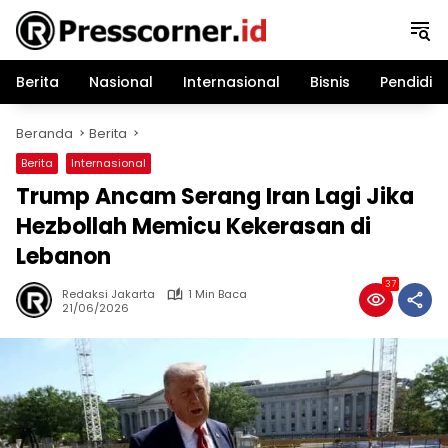
Langsung
ke
konten
Berita
Nasional
Internasional
Bisnis
Pendidik
Beranda
Berita
Berita
Internasional
Trump Ancam Serang Iran Lagi Jika
Hezbollah Memicu Kekerasan di
Lebanon
37
Redaksi Jakarta
1 Min Baca
21/06/2026