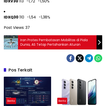
IDXV30
113 -1,72
-1,50%
IDXQ30
110 -1,54
-1,38%
Post Views:
37
Iran Protes Pembatasan Mobilitas di Piala
Dunia, AS Tetap Pertahankan Aturan
Pos Terkait
Berita
Berita