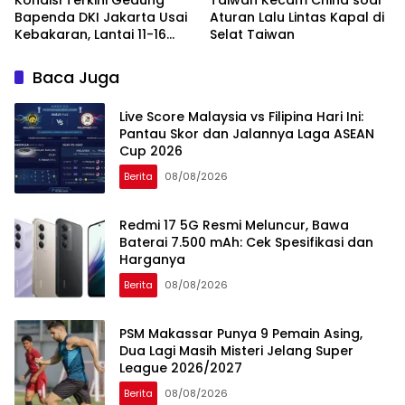
Kondisi Terkini Gedung
Taiwan Kecam China soal
Bapenda DKI Jakarta Usai
Aturan Lalu Lintas Kapal di
Kebakaran, Lantai 11-16
Selat Taiwan
Masih dalam Pendinginan
Baca Juga
Live Score Malaysia vs Filipina Hari Ini:
Pantau Skor dan Jalannya Laga ASEAN
Cup 2026
Berita
08/08/2026
Redmi 17 5G Resmi Meluncur, Bawa
Baterai 7.500 mAh: Cek Spesifikasi dan
Harganya
Berita
08/08/2026
PSM Makassar Punya 9 Pemain Asing,
Dua Lagi Masih Misteri Jelang Super
League 2026/2027
Berita
08/08/2026