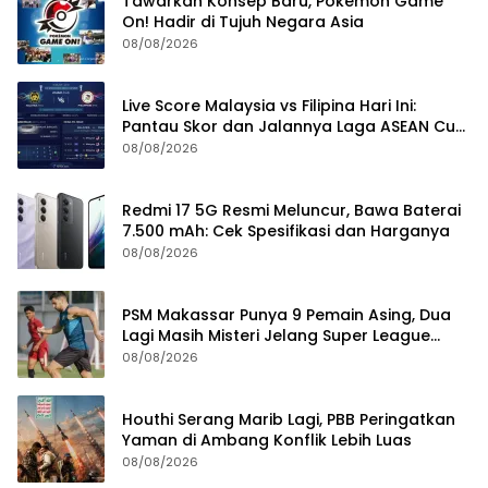
Tawarkan Konsep Baru, Pokemon Game
On! Hadir di Tujuh Negara Asia
08/08/2026
Live Score Malaysia vs Filipina Hari Ini:
Pantau Skor dan Jalannya Laga ASEAN Cup
2026
08/08/2026
Redmi 17 5G Resmi Meluncur, Bawa Baterai
7.500 mAh: Cek Spesifikasi dan Harganya
08/08/2026
PSM Makassar Punya 9 Pemain Asing, Dua
Lagi Masih Misteri Jelang Super League
2026/2027
08/08/2026
Houthi Serang Marib Lagi, PBB Peringatkan
Yaman di Ambang Konflik Lebih Luas
08/08/2026