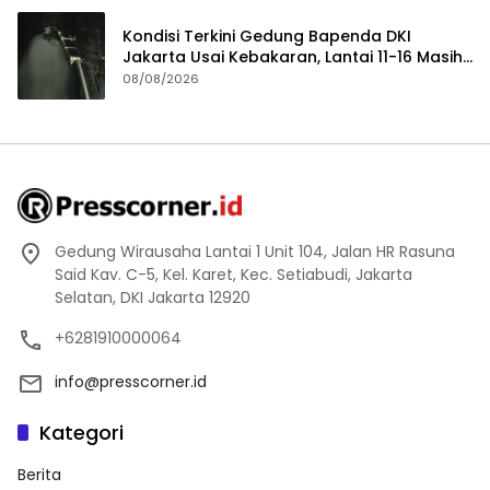
Kondisi Terkini Gedung Bapenda DKI
Jakarta Usai Kebakaran, Lantai 11-16 Masih
dalam Pendinginan
08/08/2026
Gedung Wirausaha Lantai 1 Unit 104, Jalan HR Rasuna
Said Kav. C-5, Kel. Karet, Kec. Setiabudi, Jakarta
Selatan, DKI Jakarta 12920
+6281910000064
info@presscorner.id
Kategori
Berita