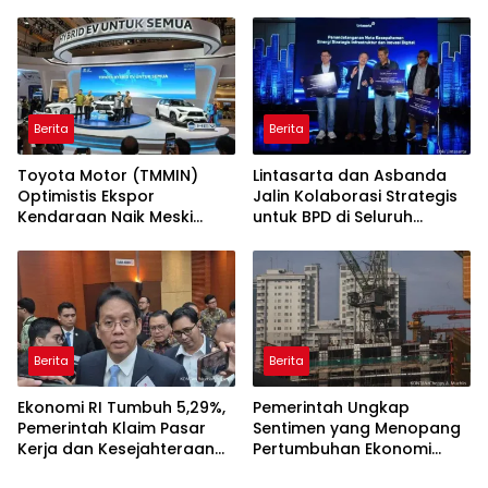
Investasi
Penyebabnya?
Berita
Berita
Toyota Motor (TMMIN)
Lintasarta dan Asbanda
Optimistis Ekspor
Jalin Kolaborasi Strategis
Kendaraan Naik Meski
untuk BPD di Seluruh
Dibayangi Geopolitik
Indonesia
Berita
Berita
Ekonomi RI Tumbuh 5,29%,
Pemerintah Ungkap
Pemerintah Klaim Pasar
Sentimen yang Menopang
Kerja dan Kesejahteraan
Pertumbuhan Ekonomi
Membaik
Kuartal II-2026