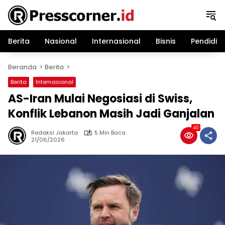
Langsung
ke
konten
Berita
Nasional
Internasional
Bisnis
Pendidik
Beranda
Berita
Berita
Internasional
AS-Iran Mulai Negosiasi di Swiss,
Konflik Lebanon Masih Jadi Ganjalan
40
Redaksi Jakarta
5 Min Baca
21/06/2026