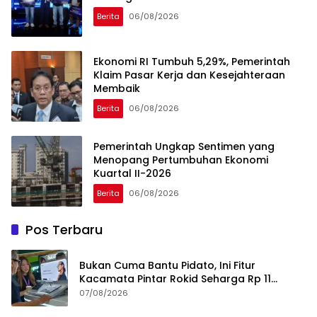
Berita
06/08/2026
Ekonomi RI Tumbuh 5,29%, Pemerintah
Klaim Pasar Kerja dan Kesejahteraan
Membaik
Berita
06/08/2026
Pemerintah Ungkap Sentimen yang
Menopang Pertumbuhan Ekonomi
Kuartal II-2026
Berita
06/08/2026
Pos Terbaru
Bukan Cuma Bantu Pidato, Ini Fitur
Kacamata Pintar Rokid Seharga Rp 11
Jutaan
07/08/2026