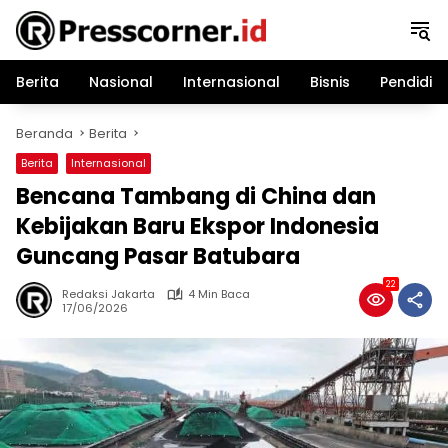
Langsung
ke
konten
Berita
Nasional
Internasional
Bisnis
Pendidik
Beranda
Berita
Berita
Internasional
Bencana Tambang di China dan
Kebijakan Baru Ekspor Indonesia
Guncang Pasar Batubara
22
Redaksi Jakarta
4 Min Baca
17/06/2026