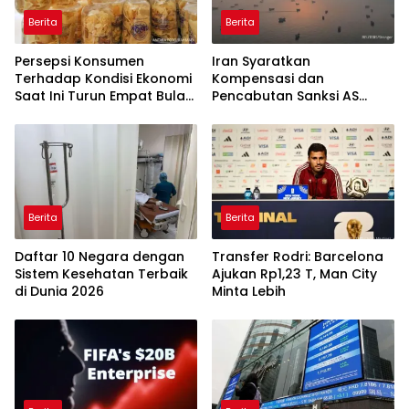
Berita
Berita
Persepsi Konsumen
Iran Syaratkan
Terhadap Kondisi Ekonomi
Kompensasi dan
Saat Ini Turun Empat Bulan
Pencabutan Sanksi AS
Berturut-Turut
untuk Buka Selat Hormuz
Berita
Berita
Daftar 10 Negara dengan
Transfer Rodri: Barcelona
Sistem Kesehatan Terbaik
Ajukan Rp1,23 T, Man City
di Dunia 2026
Minta Lebih