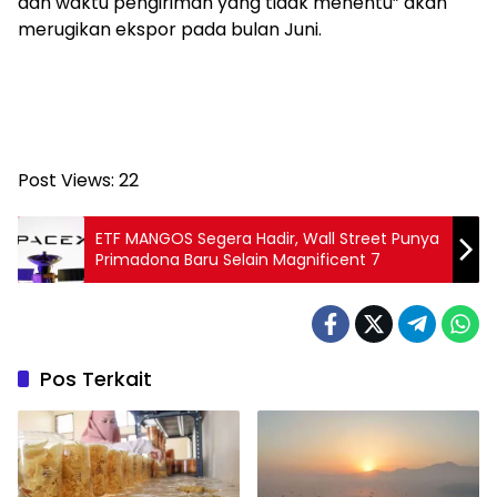
dan waktu pengiriman yang tidak menentu” akan
merugikan ekspor pada bulan Juni.
Post Views:
22
ETF MANGOS Segera Hadir, Wall Street Punya
Primadona Baru Selain Magnificent 7
Pos Terkait