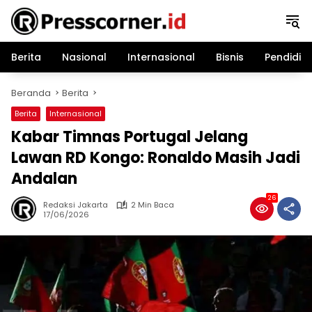
Langsung
ke
konten
Berita
Nasional
Internasional
Bisnis
Pendidik
Beranda
Berita
Berita
Internasional
Kabar Timnas Portugal Jelang
Lawan RD Kongo: Ronaldo Masih Jadi
Andalan
26
Redaksi Jakarta
2 Min Baca
17/06/2026