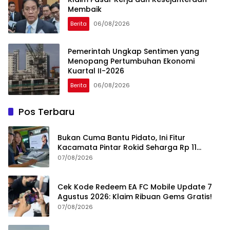
Membaik
Berita
06/08/2026
Pemerintah Ungkap Sentimen yang
Menopang Pertumbuhan Ekonomi
Kuartal II-2026
Berita
06/08/2026
Pos Terbaru
Bukan Cuma Bantu Pidato, Ini Fitur
Kacamata Pintar Rokid Seharga Rp 11
Jutaan
07/08/2026
Cek Kode Redeem EA FC Mobile Update 7
Agustus 2026: Klaim Ribuan Gems Gratis!
07/08/2026