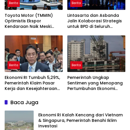
Berita
Berita
Toyota Motor (TMMIN)
Lintasarta dan Asbanda
Optimistis Ekspor
Jalin Kolaborasi Strategis
Kendaraan Naik Meski
untuk BPD di Seluruh
Dibayangi Geopolitik
Indonesia
Berita
Berita
Ekonomi RI Tumbuh 5,29%,
Pemerintah Ungkap
Pemerintah Klaim Pasar
Sentimen yang Menopang
Kerja dan Kesejahteraan
Pertumbuhan Ekonomi
Membaik
Kuartal II-2026
Baca Juga
Ekonomi RI Kalah Kencang dari Vietnam
& Singapura, Pemerintah Benahi Iklim
Investasi