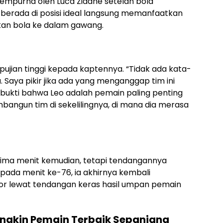
 sempurna oleh Luca Zidane setelah bola
berada di posisi ideal langsung memanfaatkan
kan bola ke dalam gawang.
pujian tinggi kepada kaptennya. “Tidak ada kata-
aya pikir jika ada yang menganggap tim ini
di bukti bahwa Leo adalah pemain paling penting
angun tim di sekelilingnya, di mana dia merasa
lima menit kemudian, tetapi tendangannya
, pada menit ke-76, ia akhirnya kembali
r lewat tendangan keras hasil umpan pemain
Mungkin Pemain Terbaik Sepanjang