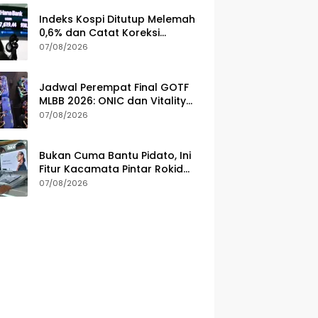
Indeks Kospi Ditutup Melemah
0,6% dan Catat Koreksi
Mingguan Ketujuh Berturut-
07/08/2026
turut
Jadwal Perempat Final GOTF
MLBB 2026: ONIC dan Vitality
Bersiap Amankan Semifinal
07/08/2026
Bukan Cuma Bantu Pidato, Ini
Fitur Kacamata Pintar Rokid
Seharga Rp 11 Jutaan
07/08/2026