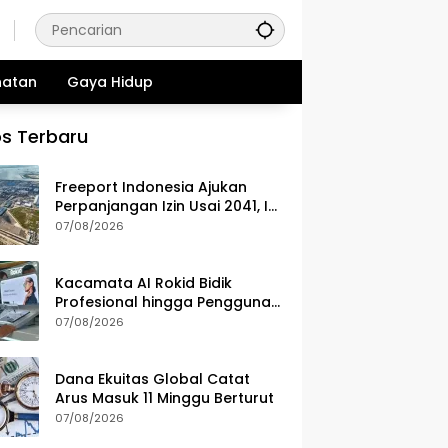
hatan
Gaya Hidup
s Terbaru
Freeport Indonesia Ajukan
Perpanjangan Izin Usai 2041, Ini
Alasannya
07/08/2026
Kacamata AI Rokid Bidik
Profesional hingga Pengguna
Lifestyle
07/08/2026
Dana Ekuitas Global Catat
Arus Masuk 11 Minggu Berturut
07/08/2026