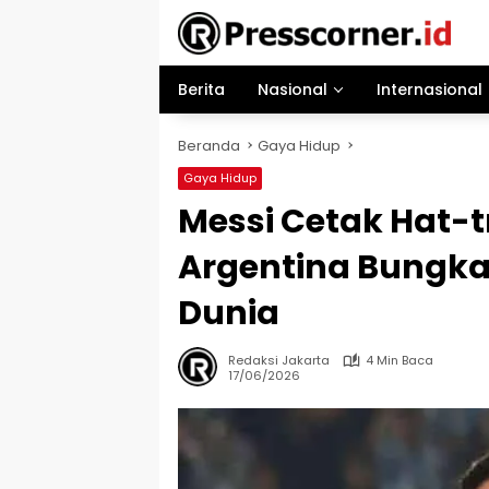
Langsung
ke
konten
Berita
Nasional
Internasional
Beranda
Gaya Hidup
Gaya Hidup
Messi Cetak Hat-t
Argentina Bungkam
Dunia
Redaksi Jakarta
4 Min Baca
17/06/2026