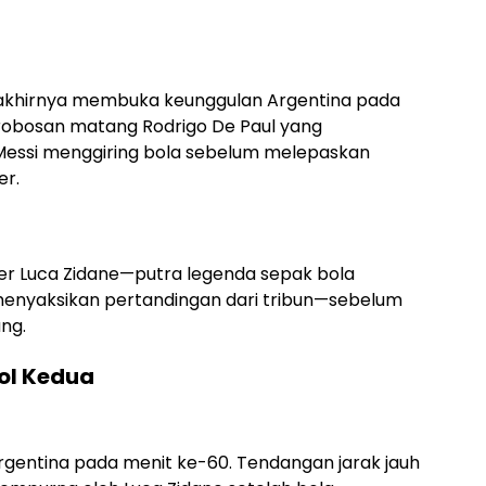
 akhirnya membuka keunggulan Argentina pada
erobosan matang Rodrigo De Paul yang
 Messi menggiring bola sebelum melepaskan
er.
per Luca Zidane—putra legenda sepak bola
 menyaksikan pertandingan dari tribun—sebelum
ng.
ol Kedua
entina pada menit ke-60. Tendangan jarak jauh