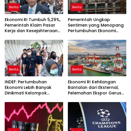
Berita
Berita
Ekonomi RI Tumbuh 5,29%,
Pemerintah Ungkap
Pemerintah Klaim Pasar
Sentimen yang Menopang
Kerja dan Kesejahteraan
Pertumbuhan Ekonomi
Membaik
Kuartal II-2026
Berita
Berita
INDEF: Pertumbuhan
Ekonomi RI Kehilangan
Ekonomi Lebih Banyak
Bantalan dari Eksternal,
Dinikmati Kelompok
Pelemahan Ekspor Gerus
Masyarakat Kelas Atas
Pertumbuhan