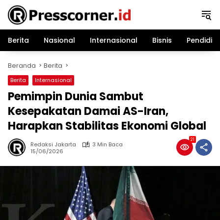
Langsung
ke
konten
Berita
Nasional
Internasional
Bisnis
Pendidik
Beranda
Berita
Berita
Internasional
Pemimpin Dunia Sambut
Kesepakatan Damai AS-Iran,
Harapkan Stabilitas Ekonomi Global
21
Redaksi Jakarta
3 Min Baca
15/06/2026