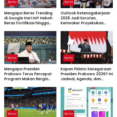
Berita
Berita
Mengapa Beras Trending
Outlook Ketenagakerjaan
di Google Hari Ini? Heboh
2026 Jadi Sorotan,
Beras Fortifikasi hingga
Kemnaker Proyeksikan
Sidak Bulog Jadi Sorotan
Jutaan Peluang Kerja Baru
Berita
Berita
Mengapa Presiden
Kapan Pidato Kenegaraan
Prabowo Terus Percepat
Presiden Prabowo 2026? Ini
Program Makan Bergizi
Jadwal, Agenda, dan
Gratis? Ini Target dan
Rangkaian Kegiatannya
Manfaatnya
Berita
Berita