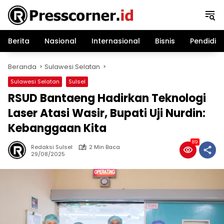
Langsung
ke
konten
Berita
Nasional
Internasional
Bisnis
Pendidik
Beranda
Sulawesi Selatan
Sulawesi Selatan
Sulsel
RSUD Bantaeng Hadirkan Teknologi
Laser Atasi Wasir, Bupati Uji Nurdin:
Kebanggaan Kita
89
Redaksi Sulsel
2 Min Baca
29/08/2025