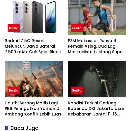
Berita
Berita
Redmi 17 5G Resmi
PSM Makassar Punya 9
Meluncur, Bawa Baterai
Pemain Asing, Dua Lagi
7.500 mAh: Cek Spesifikasi
Masih Misteri Jelang Super
dan Harganya
League 2026/2027
Berita
Berita
Houthi Serang Marib Lagi,
Kondisi Terkini Gedung
PBB Peringatkan Yaman di
Bapenda DKI Jakarta Usai
Ambang Konflik Lebih Luas
Kebakaran, Lantai 11-16
Masih dalam Pendinginan
Baca Juga