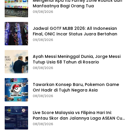
Mengenal Apa Itu Family Zone Roblox dan
Manfaatnya Bagi Orang Tua
09/08/2026
Jadwal GOTF MLBB 2026: All Indonesian
Final, ONIC Incar Status Juara Bertahan
09/08/2026
Ayah Messi Meninggal Dunia, Jorge Messi
Tutup Usia 68 Tahun di Rosario
08/08/2026
Tawarkan Konsep Baru, Pokemon Game
On! Hadir di Tujuh Negara Asia
08/08/2026
Live Score Malaysia vs Filipina Hari Ini:
Pantau Skor dan Jalannya Laga ASEAN Cup
2026
08/08/2026