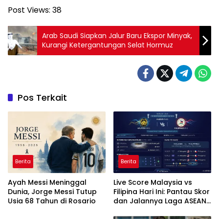
Post Views:
38
Arab Saudi Siapkan Jalur Baru Ekspor Minyak,
Kurangi Ketergantungan Selat Hormuz
Pos Terkait
Berita
Berita
Ayah Messi Meninggal
Live Score Malaysia vs
Dunia, Jorge Messi Tutup
Filipina Hari Ini: Pantau Skor
Usia 68 Tahun di Rosario
dan Jalannya Laga ASEAN
Cup 2026