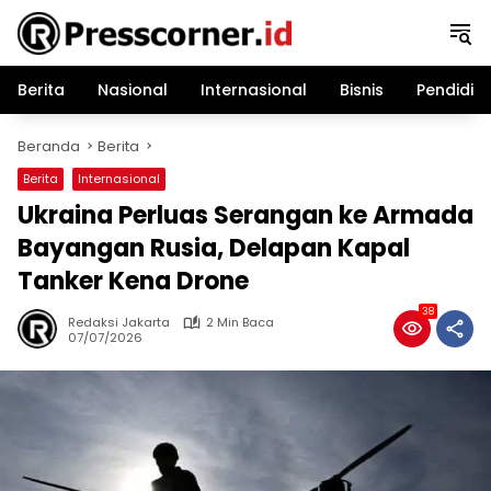
Langsung
ke
konten
Berita
Nasional
Internasional
Bisnis
Pendidik
Beranda
Berita
Berita
Internasional
Ukraina Perluas Serangan ke Armada
Bayangan Rusia, Delapan Kapal
Tanker Kena Drone
38
Redaksi Jakarta
2 Min Baca
07/07/2026