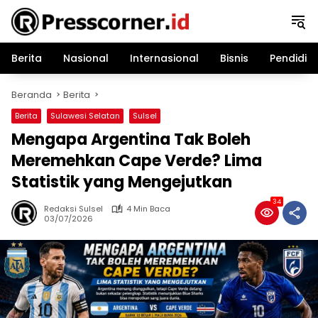
Langsung
ke
konten
Berita
Nasional
Internasional
Bisnis
Pendidik
Beranda
Berita
Berita
Sulawesi Selatan
Sulsel
Mengapa Argentina Tak Boleh
Meremehkan Cape Verde? Lima
Statistik yang Mengejutkan
34
Redaksi Sulsel
4 Min Baca
03/07/2026