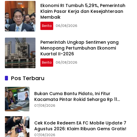
Ekonomi RI Tumbuh 5,29%, Pemerintah
Klaim Pasar Kerja dan Kesejahteraan
Membaik
Berita
06/08/2026
Pemerintah Ungkap Sentimen yang
Menopang Pertumbuhan Ekonomi
Kuartal II-2026
Berita
06/08/2026
Pos Terbaru
Bukan Cuma Bantu Pidato, Ini Fitur
Kacamata Pintar Rokid Seharga Rp 11
Jutaan
07/08/2026
Cek Kode Redeem EA FC Mobile Update 7
Agustus 2026: Klaim Ribuan Gems Gratis!
07/08/2026