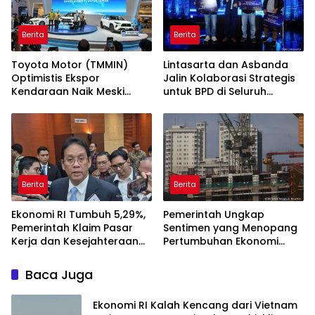
Berita
Berita
Toyota Motor (TMMIN)
Lintasarta dan Asbanda
Optimistis Ekspor
Jalin Kolaborasi Strategis
Kendaraan Naik Meski
untuk BPD di Seluruh
Dibayangi Geopolitik
Indonesia
Berita
Berita
Ekonomi RI Tumbuh 5,29%,
Pemerintah Ungkap
Pemerintah Klaim Pasar
Sentimen yang Menopang
Kerja dan Kesejahteraan
Pertumbuhan Ekonomi
Membaik
Kuartal II-2026
Baca Juga
Ekonomi RI Kalah Kencang dari Vietnam