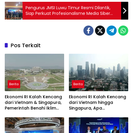
Pengurus JMSI Luwu Timur Resmi Dilantik,
Siap Perkuat Profesionalisme Media Siber
hingga 2031
Pos Terkait
Berita
Berita
Ekonomi RI Kalah Kencang
Ekonomi RI Kalah Kencang
dari Vietnam & Singapura,
dari Vietnam hingga
Pemerintah Benahi Iklim
Singapura, Apa
Investasi
Penyebabnya?