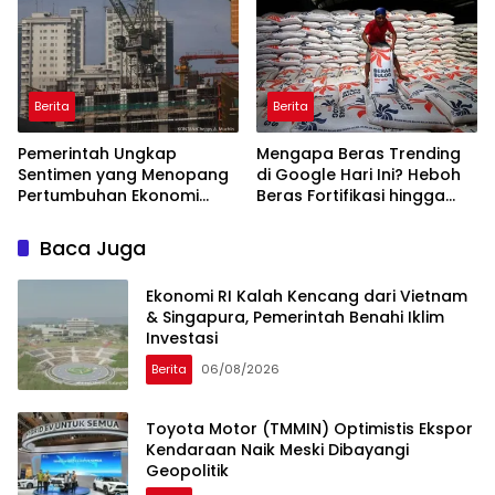
Berita
Berita
Pemerintah Ungkap
Mengapa Beras Trending
Sentimen yang Menopang
di Google Hari Ini? Heboh
Pertumbuhan Ekonomi
Beras Fortifikasi hingga
Kuartal II-2026
Sidak Bulog Jadi Sorotan
Baca Juga
Ekonomi RI Kalah Kencang dari Vietnam
& Singapura, Pemerintah Benahi Iklim
Investasi
Berita
06/08/2026
Toyota Motor (TMMIN) Optimistis Ekspor
Kendaraan Naik Meski Dibayangi
Geopolitik