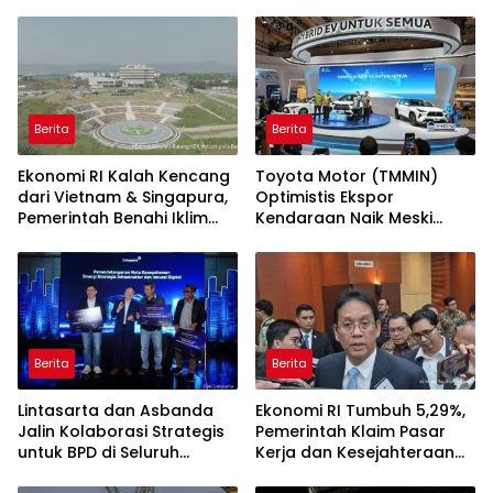
Berita
Berita
Ekonomi RI Kalah Kencang
Toyota Motor (TMMIN)
dari Vietnam & Singapura,
Optimistis Ekspor
Pemerintah Benahi Iklim
Kendaraan Naik Meski
Investasi
Dibayangi Geopolitik
Berita
Berita
Lintasarta dan Asbanda
Ekonomi RI Tumbuh 5,29%,
Jalin Kolaborasi Strategis
Pemerintah Klaim Pasar
untuk BPD di Seluruh
Kerja dan Kesejahteraan
Indonesia
Membaik