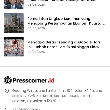
Membaik
06/08/2026
Pemerintah Ungkap Sentimen yang
Menopang Pertumbuhan Ekonomi Kuartal
II-2026
06/08/2026
Mengapa Beras Trending di Google Hari
Ini? Heboh Beras Fortifikasi hingga Sidak
Bulog Jadi Sorotan
06/08/2026
Gedung Wirausaha Lantai 1 Unit 104, Jalan HR Rasuna
Said Kav. C-5, Kel. Karet, Kec. Setiabudi, Jakarta
Selatan, DKI Jakarta 12920