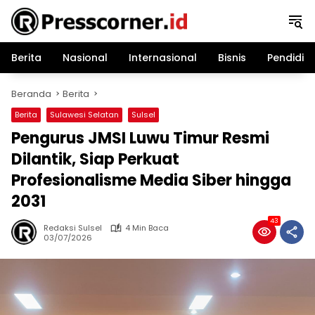
Langsung
ke
konten
Berita
Nasional
Internasional
Bisnis
Pendidik
Beranda
Berita
Berita
Sulawesi Selatan
Sulsel
Pengurus JMSI Luwu Timur Resmi
Dilantik, Siap Perkuat
Profesionalisme Media Siber hingga
2031
43
Redaksi Sulsel
4 Min Baca
03/07/2026