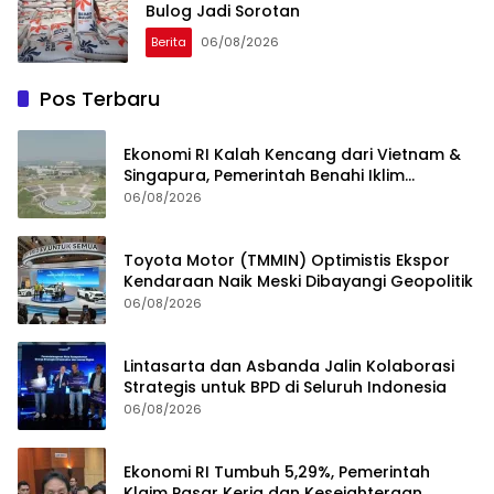
Bulog Jadi Sorotan
Berita
06/08/2026
Pos Terbaru
Ekonomi RI Kalah Kencang dari Vietnam &
Singapura, Pemerintah Benahi Iklim
Investasi
06/08/2026
Toyota Motor (TMMIN) Optimistis Ekspor
Kendaraan Naik Meski Dibayangi Geopolitik
06/08/2026
Lintasarta dan Asbanda Jalin Kolaborasi
Strategis untuk BPD di Seluruh Indonesia
06/08/2026
Ekonomi RI Tumbuh 5,29%, Pemerintah
Klaim Pasar Kerja dan Kesejahteraan