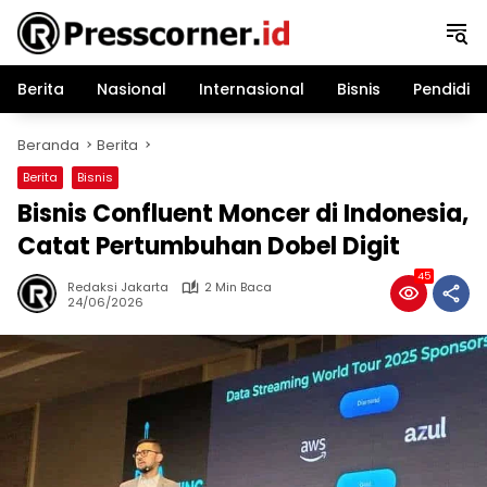
Langsung
ke
konten
Berita
Nasional
Internasional
Bisnis
Pendidik
Beranda
Berita
Berita
Bisnis
Bisnis Confluent Moncer di Indonesia,
Catat Pertumbuhan Dobel Digit
45
Redaksi Jakarta
2 Min Baca
24/06/2026