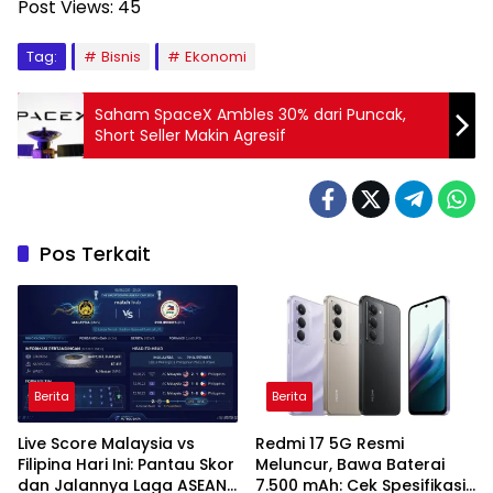
Post Views:
45
Tag:
Bisnis
Ekonomi
Saham SpaceX Ambles 30% dari Puncak,
Short Seller Makin Agresif
Pos Terkait
Berita
Berita
Live Score Malaysia vs
Redmi 17 5G Resmi
Filipina Hari Ini: Pantau Skor
Meluncur, Bawa Baterai
dan Jalannya Laga ASEAN
7.500 mAh: Cek Spesifikasi