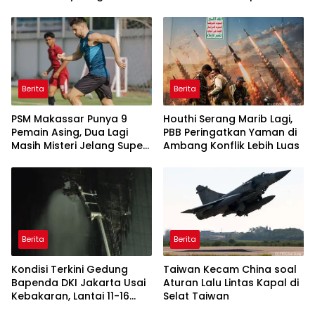
Cup 2026
dan Harganya
Berita
Berita
PSM Makassar Punya 9
Houthi Serang Marib Lagi,
Pemain Asing, Dua Lagi
PBB Peringatkan Yaman di
Masih Misteri Jelang Super
Ambang Konflik Lebih Luas
League 2026/2027
Berita
Berita
Kondisi Terkini Gedung
Taiwan Kecam China soal
Bapenda DKI Jakarta Usai
Aturan Lalu Lintas Kapal di
Kebakaran, Lantai 11-16
Selat Taiwan
Masih dalam Pendinginan