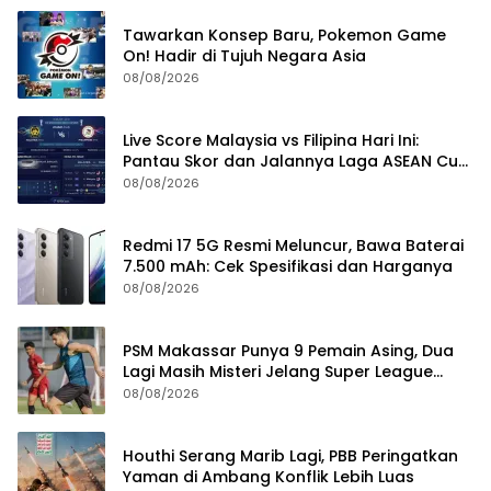
Tawarkan Konsep Baru, Pokemon Game
On! Hadir di Tujuh Negara Asia
08/08/2026
Live Score Malaysia vs Filipina Hari Ini:
Pantau Skor dan Jalannya Laga ASEAN Cup
2026
08/08/2026
Redmi 17 5G Resmi Meluncur, Bawa Baterai
7.500 mAh: Cek Spesifikasi dan Harganya
08/08/2026
PSM Makassar Punya 9 Pemain Asing, Dua
Lagi Masih Misteri Jelang Super League
2026/2027
08/08/2026
Houthi Serang Marib Lagi, PBB Peringatkan
Yaman di Ambang Konflik Lebih Luas