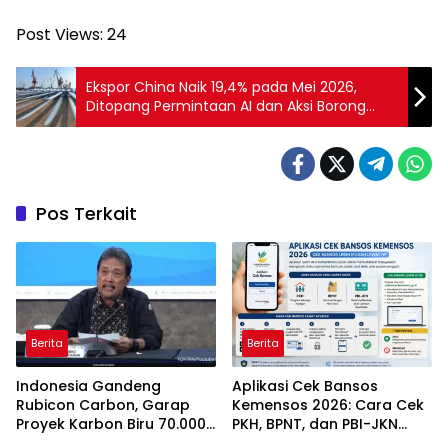
Post Views:
24
Ekspor China Naik 19,4% pada Mei 2026,
Ditopang Permintaan AI dan Aksi Borong
Barang
Pos Terkait
Berita
Berita
Indonesia Gandeng
Aplikasi Cek Bansos
Rubicon Carbon, Garap
Kemensos 2026: Cara Cek
Proyek Karbon Biru 70.000
PKH, BPNT, dan PBI-JKN
Hektare
Lewat HP