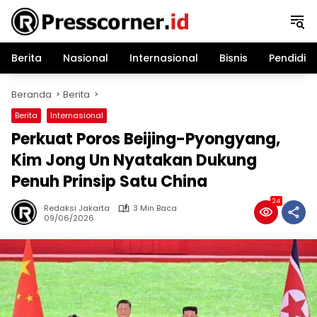
Langsung
ke
konten
Berita
Nasional
Internasional
Bisnis
Pendidik
Beranda
Berita
Berita
Internasional
Perkuat Poros Beijing-Pyongyang,
Kim Jong Un Nyatakan Dukung
Penuh Prinsip Satu China
24
Redaksi Jakarta
3 Min Baca
09/06/2026