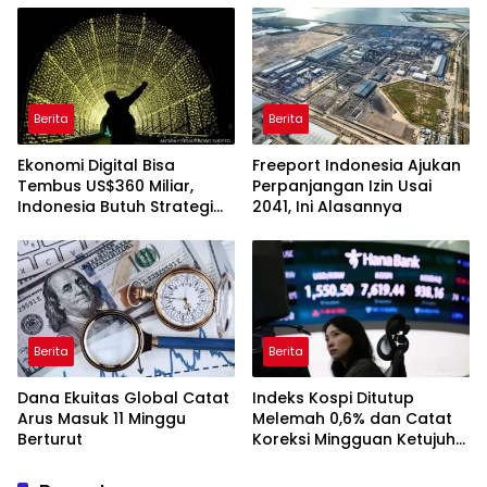
Berita
Berita
Ekonomi Digital Bisa
Freeport Indonesia Ajukan
Tembus US$360 Miliar,
Perpanjangan Izin Usai
Indonesia Butuh Strategi
2041, Ini Alasannya
Talenta Nasional
Berita
Berita
Dana Ekuitas Global Catat
Indeks Kospi Ditutup
Arus Masuk 11 Minggu
Melemah 0,6% dan Catat
Berturut
Koreksi Mingguan Ketujuh
Berturut-turut