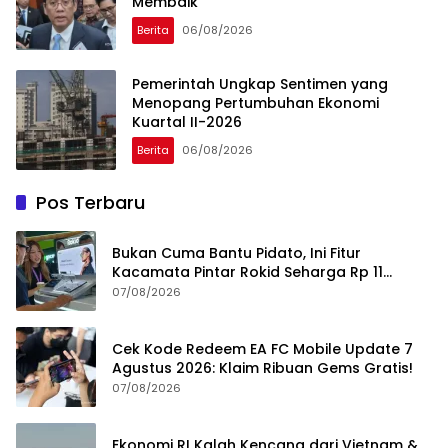
Membaik
Berita
06/08/2026
Pemerintah Ungkap Sentimen yang
Menopang Pertumbuhan Ekonomi
Kuartal II-2026
Berita
06/08/2026
Pos Terbaru
Bukan Cuma Bantu Pidato, Ini Fitur
Kacamata Pintar Rokid Seharga Rp 11
Jutaan
07/08/2026
Cek Kode Redeem EA FC Mobile Update 7
Agustus 2026: Klaim Ribuan Gems Gratis!
07/08/2026
Ekonomi RI Kalah Kencang dari Vietnam &