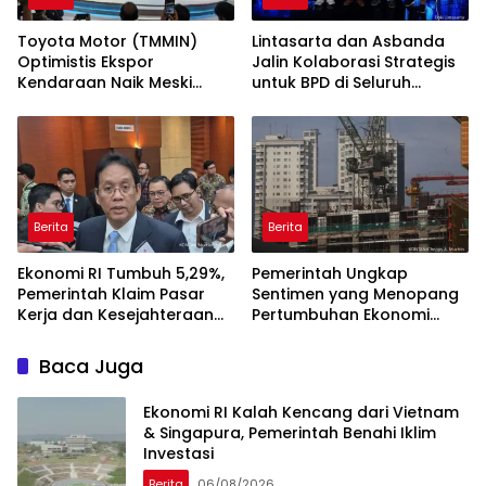
Toyota Motor (TMMIN)
Lintasarta dan Asbanda
Optimistis Ekspor
Jalin Kolaborasi Strategis
Kendaraan Naik Meski
untuk BPD di Seluruh
Dibayangi Geopolitik
Indonesia
Berita
Berita
Ekonomi RI Tumbuh 5,29%,
Pemerintah Ungkap
Pemerintah Klaim Pasar
Sentimen yang Menopang
Kerja dan Kesejahteraan
Pertumbuhan Ekonomi
Membaik
Kuartal II-2026
Baca Juga
Ekonomi RI Kalah Kencang dari Vietnam
& Singapura, Pemerintah Benahi Iklim
Investasi
Berita
06/08/2026