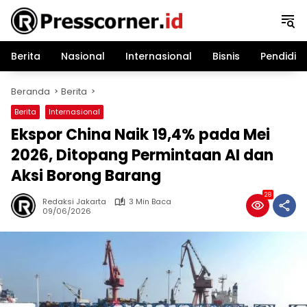
Langsung
ke
konten
Berita
Nasional
Internasional
Bisnis
Pendidik
Beranda
Berita
Berita
Internasional
Ekspor China Naik 19,4% pada Mei
2026, Ditopang Permintaan AI dan
Aksi Borong Barang
28
Redaksi Jakarta
3 Min Baca
09/06/2026