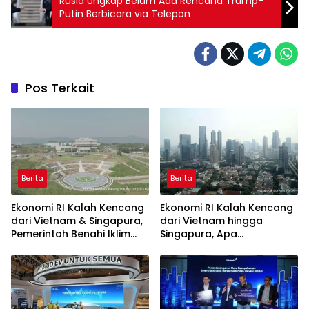
Rusia Ungkap Belum Ada Rencana Trump-
Putin Berbicara via Telepon
Pos Terkait
Berita
Berita
Ekonomi RI Kalah Kencang
Ekonomi RI Kalah Kencang
dari Vietnam & Singapura,
dari Vietnam hingga
Pemerintah Benahi Iklim
Singapura, Apa
Investasi
Penyebabnya?