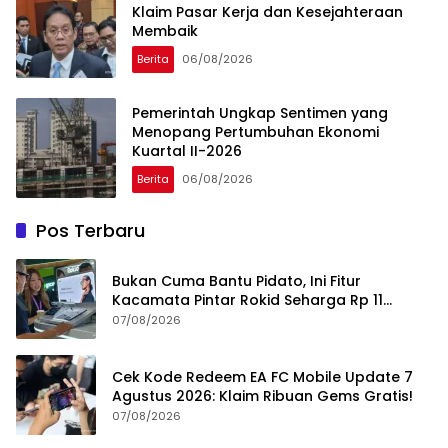
Klaim Pasar Kerja dan Kesejahteraan
Membaik
Berita
06/08/2026
Pemerintah Ungkap Sentimen yang
Menopang Pertumbuhan Ekonomi
Kuartal II-2026
Berita
06/08/2026
Pos Terbaru
Bukan Cuma Bantu Pidato, Ini Fitur
Kacamata Pintar Rokid Seharga Rp 11
Jutaan
07/08/2026
Cek Kode Redeem EA FC Mobile Update 7
Agustus 2026: Klaim Ribuan Gems Gratis!
07/08/2026