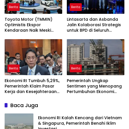
Berita
Berita
Toyota Motor (TMMIN)
Lintasarta dan Asbanda
Optimistis Ekspor
Jalin Kolaborasi Strategis
Kendaraan Naik Meski
untuk BPD di Seluruh
Dibayangi Geopolitik
Indonesia
Berita
Berita
Ekonomi RI Tumbuh 5,29%,
Pemerintah Ungkap
Pemerintah Klaim Pasar
Sentimen yang Menopang
Kerja dan Kesejahteraan
Pertumbuhan Ekonomi
Membaik
Kuartal II-2026
Baca Juga
Ekonomi RI Kalah Kencang dari Vietnam
& Singapura, Pemerintah Benahi Iklim
Investasi