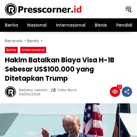
Langsung
ke
konten
Berita
Nasional
Internasional
Bisnis
Pendidik
Beranda
Berita
Berita
Internasional
Hakim Batalkan Biaya Visa H-1B
Sebesar US$100.000 yang
Ditetapkan Trump
37
Redaksi Jakarta
4 Min Baca
09/06/2026