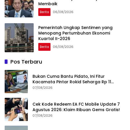
Membaik
Berita
06/08/2026
Pemerintah Ungkap Sentimen yang
Menopang Pertumbuhan Ekonomi
Kuartal II-2026
Berita
06/08/2026
Pos Terbaru
Bukan Cuma Bantu Pidato, Ini Fitur
Kacamata Pintar Rokid Seharga Rp 11
Jutaan
07/08/2026
Cek Kode Redeem EA FC Mobile Update 7
Agustus 2026: Klaim Ribuan Gems Gratis!
07/08/2026