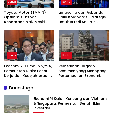
Berita
Berita
Toyota Motor (TMMIN)
Lintasarta dan Asbanda
Optimistis Ekspor
Jalin Kolaborasi Strategis
Kendaraan Naik Meski
untuk BPD di Seluruh
Dibayangi Geopolitik
Indonesia
Berita
Berita
Ekonomi RI Tumbuh 5,29%,
Pemerintah Ungkap
Pemerintah Klaim Pasar
Sentimen yang Menopang
Kerja dan Kesejahteraan
Pertumbuhan Ekonomi
Membaik
Kuartal II-2026
Baca Juga
Ekonomi RI Kalah Kencang dari Vietnam
& Singapura, Pemerintah Benahi Iklim
Investasi