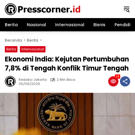
Langsung
ke
konten
Berita
Nasional
Internasional
Bisnis
Pendidik
Beranda
Berita
Berita
Internasional
Ekonomi India: Kejutan Pertumbuhan
7,8% di Tengah Konflik Timur Tengah
29
Redaksi Jakarta
2 Min Baca
05/06/2026