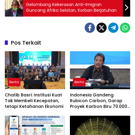
Gelombang Kekerasan Anti-Imigran
Guncang Afrika Selatan, Korban Berjatuhan
Pos Terkait
Berita
Berita
Chatib Basri: Institusi Kuat
Indonesia Gandeng
Tak Membeli Kecepatan,
Rubicon Carbon, Garap
tetapi Ketahanan Ekonomi
Proyek Karbon Biru 70.000
Hektare