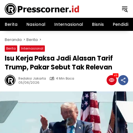
Langsung
ke
konten
Berita
Nasional
Internasional
Bisnis
Pendidik
Beranda
Berita
Berita
Internasional
Isu Kerja Paksa Jadi Alasan Tarif
Trump, Pakar Sebut Tak Relevan
49
Redaksi Jakarta
4 Min Baca
05/06/2026