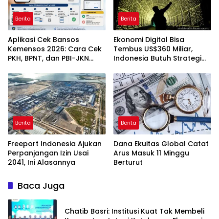
Berita
Berita
Aplikasi Cek Bansos
Ekonomi Digital Bisa
Kemensos 2026: Cara Cek
Tembus US$360 Miliar,
PKH, BPNT, dan PBI-JKN
Indonesia Butuh Strategi
Lewat HP
Talenta Nasional
Berita
Berita
Freeport Indonesia Ajukan
Dana Ekuitas Global Catat
Perpanjangan Izin Usai
Arus Masuk 11 Minggu
2041, Ini Alasannya
Berturut
Baca Juga
Chatib Basri: Institusi Kuat Tak Membeli