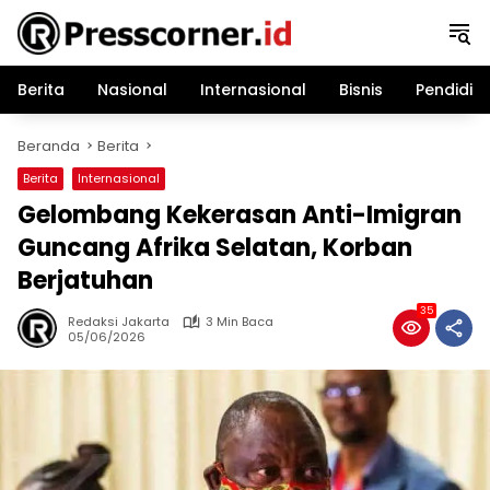
Langsung
ke
konten
Berita
Nasional
Internasional
Bisnis
Pendidik
Beranda
Berita
Berita
Internasional
Gelombang Kekerasan Anti-Imigran
Guncang Afrika Selatan, Korban
Berjatuhan
35
Redaksi Jakarta
3 Min Baca
05/06/2026