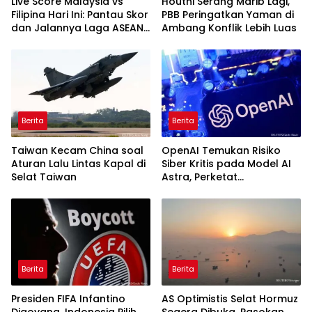
Live Score Malaysia vs
Houthi Serang Marib Lagi,
Filipina Hari Ini: Pantau Skor
PBB Peringatkan Yaman di
dan Jalannya Laga ASEAN
Ambang Konflik Lebih Luas
Cup 2026
Berita
Berita
Taiwan Kecam China soal
OpenAI Temukan Risiko
Aturan Lalu Lintas Kapal di
Siber Kritis pada Model AI
Selat Taiwan
Astra, Perketat
Pengamanan
Berita
Berita
Presiden FIFA Infantino
AS Optimistis Selat Hormuz