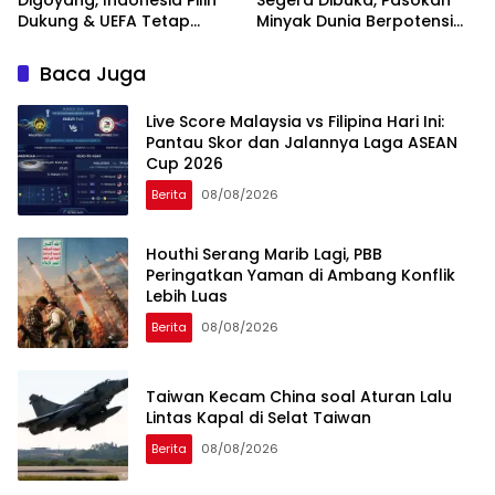
Digoyang, Indonesia Pilih
Segera Dibuka, Pasokan
Dukung & UEFA Tetap
Minyak Dunia Berpotensi
Ancam Boikot
Pulih
Baca Juga
Live Score Malaysia vs Filipina Hari Ini:
Pantau Skor dan Jalannya Laga ASEAN
Cup 2026
Berita
08/08/2026
Houthi Serang Marib Lagi, PBB
Peringatkan Yaman di Ambang Konflik
Lebih Luas
Berita
08/08/2026
Taiwan Kecam China soal Aturan Lalu
Lintas Kapal di Selat Taiwan
Berita
08/08/2026