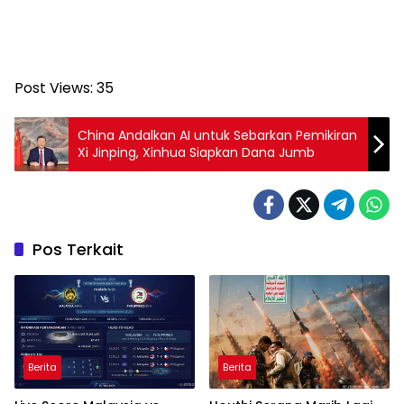
Post Views:
35
China Andalkan AI untuk Sebarkan Pemikiran
Xi Jinping, Xinhua Siapkan Dana Jumb
Pos Terkait
Berita
Berita