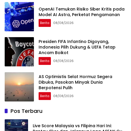
OpenAI Temukan Risiko Siber Kritis pada
Model AI Astra, Perketat Pengamanan
Berita
08/08/2026
Presiden FIFA Infantino Digoyang,
Indonesia Pilih Dukung & UEFA Tetap
Ancam Boikot
Berita
08/08/2026
AS Optimistis Selat Hormuz Segera
Dibuka, Pasokan Minyak Dunia
Berpotensi Pulih
Berita
08/08/2026
Pos Terbaru
Live Score Malaysia vs Filipina Hari Ini: