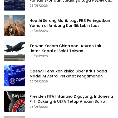
Pantau Skor dan Jalannya Laga ASEAN Cup
2026
08/08/2026
Houthi Serang Marib Lagi, PBB Peringatkan
Yaman di Ambang Konflik Lebih Luas
08/08/2026
Taiwan Kecam China soal Aturan Lalu
Lintas Kapal di Selat Taiwan
08/08/2026
OpenAI Temukan Risiko Siber Kritis pada
Model AI Astra, Perketat Pengamanan
08/08/2026
Presiden FIFA Infantino Digoyang, Indonesia
Pilih Dukung & UEFA Tetap Ancam Boikot
08/08/2026