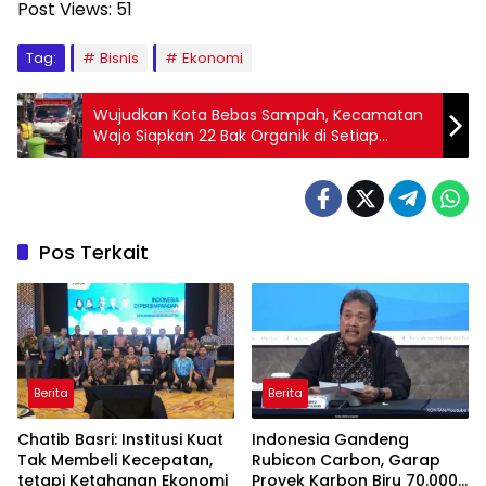
Post Views:
51
Tag:
Bisnis
Ekonomi
Wujudkan Kota Bebas Sampah, Kecamatan
Wajo Siapkan 22 Bak Organik di Setiap
Armada
Pos Terkait
Berita
Berita
Chatib Basri: Institusi Kuat
Indonesia Gandeng
Tak Membeli Kecepatan,
Rubicon Carbon, Garap
tetapi Ketahanan Ekonomi
Proyek Karbon Biru 70.000