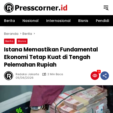
Langsung
ke
konten
Berita
Nasional
Internasional
Bisnis
Pendidik
Beranda
Berita
Berita
Bisnis
Istana Memastikan Fundamental
Ekonomi Tetap Kuat di Tengah
Pelemahan Rupiah
51
Redaksi Jakarta
2 Min Baca
05/06/2026