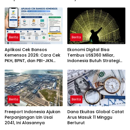
Hektare
Berita
Berita
Aplikasi Cek Bansos
Ekonomi Digital Bisa
Kemensos 2026: Cara Cek
Tembus US$360 Miliar,
PKH, BPNT, dan PBI-JKN
Indonesia Butuh Strategi
Lewat HP
Talenta Nasional
Berita
Berita
Freeport Indonesia Ajukan
Dana Ekuitas Global Catat
Perpanjangan Izin Usai
Arus Masuk 11 Minggu
2041, Ini Alasannya
Berturut