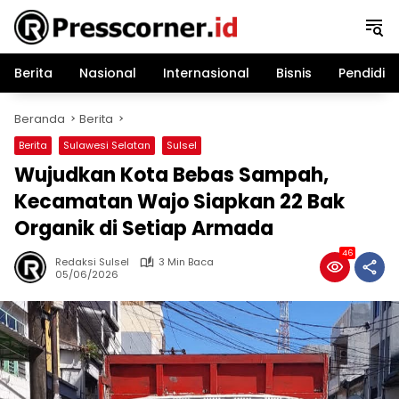
Langsung
ke
konten
Berita
Nasional
Internasional
Bisnis
Pendidik
Beranda
Berita
Berita
Sulawesi Selatan
Sulsel
Wujudkan Kota Bebas Sampah,
Kecamatan Wajo Siapkan 22 Bak
Organik di Setiap Armada
46
Redaksi Sulsel
3 Min Baca
05/06/2026