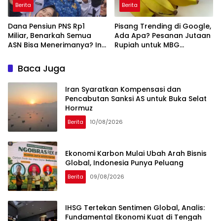
Berita
Berita
Dana Pensiun PNS Rp1
Pisang Trending di Google,
Miliar, Benarkah Semua
Ada Apa? Pesanan Jutaan
ASN Bisa Menerimanya? Ini
Rupiah untuk MBG
Penjelasannya
Mendadak Batal
Baca Juga
Iran Syaratkan Kompensasi dan
Pencabutan Sanksi AS untuk Buka Selat
Hormuz
Berita
10/08/2026
Ekonomi Karbon Mulai Ubah Arah Bisnis
Global, Indonesia Punya Peluang
Berita
09/08/2026
IHSG Tertekan Sentimen Global, Analis:
Fundamental Ekonomi Kuat di Tengah