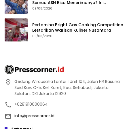
Semua ASN Bisa Menerimanya? Ini
Penjelasannya
09/08/2026
Pertamina Bright Gas Cooking Competition
Lestarikan Warisan Kuliner Nusantara
09/08/2026
Gedung Wirausaha Lantai 1 Unit 104, Jalan HR Rasuna
Said Kav. C-5, Kel. Karet, Kec. Setiabudi, Jakarta
Selatan, DKI Jakarta 12920
+6281910000064
info@presscorner.id