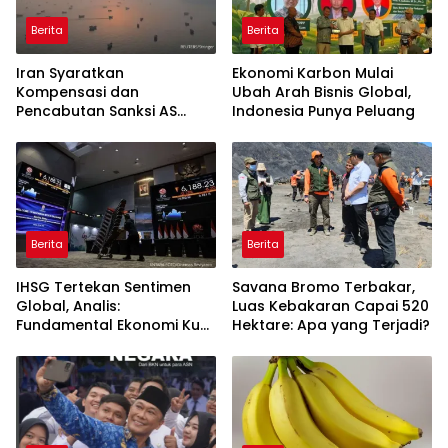
Berita
Berita
Iran Syaratkan
Ekonomi Karbon Mulai
Kompensasi dan
Ubah Arah Bisnis Global,
Pencabutan Sanksi AS
Indonesia Punya Peluang
untuk Buka Selat Hormuz
Berita
Berita
IHSG Tertekan Sentimen
Savana Bromo Terbakar,
Global, Analis:
Luas Kebakaran Capai 520
Fundamental Ekonomi Kuat
Hektare: Apa yang Terjadi?
di Tengah Volatilitas