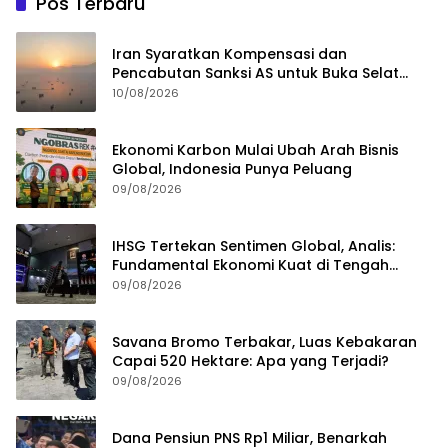
Pos Terbaru
Iran Syaratkan Kompensasi dan
Pencabutan Sanksi AS untuk Buka Selat
Hormuz
10/08/2026
Ekonomi Karbon Mulai Ubah Arah Bisnis
Global, Indonesia Punya Peluang
09/08/2026
IHSG Tertekan Sentimen Global, Analis:
Fundamental Ekonomi Kuat di Tengah
Volatilitas
09/08/2026
Savana Bromo Terbakar, Luas Kebakaran
Capai 520 Hektare: Apa yang Terjadi?
09/08/2026
Dana Pensiun PNS Rp1 Miliar, Benarkah