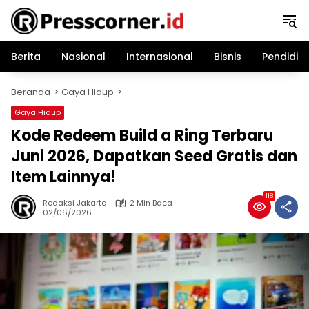
Langsung
ke
konten
Berita
Nasional
Internasional
Bisnis
Pendidik
Beranda
Gaya Hidup
Gaya Hidup
Kode Redeem Build a Ring Terbaru
Juni 2026, Dapatkan Seed Gratis dan
Item Lainnya!
118
Redaksi Jakarta
2 Min Baca
02/06/2026