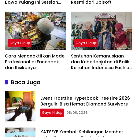
Bawa Pulang Ini Setelah
Resmi dari Ubisoft
Race
Gaya Hidup
Gaya Hidup
Cara Menonaktifkan Mode
Sentuhan Kemanusiaan
Profesional di Facebook
dan Keberlanjutan di Balik
dan Risikonya
Keriuhan Indonesia Fashion
Week 2026
Baca Juga
Event Frostfire Hyperbook Free Fire 2026
Bergulir: Bisa Hemat Diamond Survivors
Gaya Hidup
08/08/2026
KATSEYE Kembali Kehilangan Member