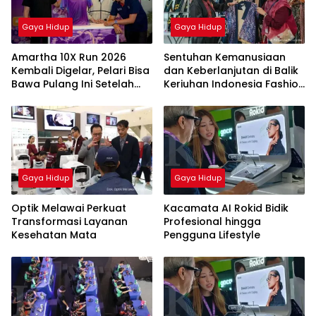
Gaya Hidup
Gaya Hidup
Amartha 10X Run 2026
Sentuhan Kemanusiaan
Kembali Digelar, Pelari Bisa
dan Keberlanjutan di Balik
Bawa Pulang Ini Setelah
Keriuhan Indonesia Fashion
Race
Week 2026
Gaya Hidup
Gaya Hidup
Optik Melawai Perkuat
Kacamata AI Rokid Bidik
Transformasi Layanan
Profesional hingga
Kesehatan Mata
Pengguna Lifestyle