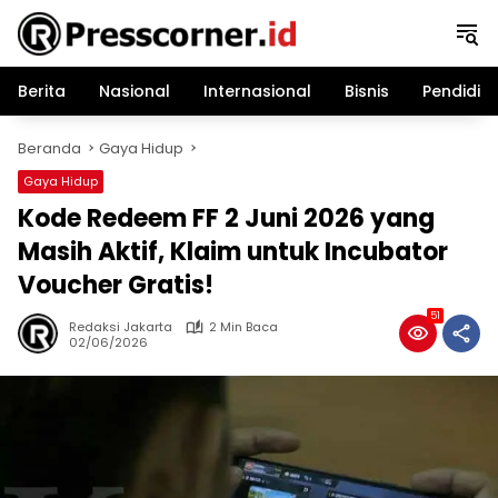
Langsung
ke
konten
Berita
Nasional
Internasional
Bisnis
Pendidik
Beranda
Gaya Hidup
Gaya Hidup
Kode Redeem FF 2 Juni 2026 yang
Masih Aktif, Klaim untuk Incubator
Voucher Gratis!
51
Redaksi Jakarta
2 Min Baca
02/06/2026