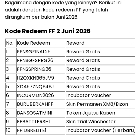
Bagaimana dengan kode yang lainnya? Berikut ini
adalah deretan kode redeem FF yang telah
dirangkum per bulan Juni 2026.
Kode Redeem FF 2 Juni 2026
No.
Kode Redeem
Reward
1
FFNSGFINAL26
Reward Gratis
2
FFNSGFSPRG26
Reward Gratis
3
FFNSSPRING26
Reward Gratis
4
H2QXKNB65JV9
Reward Gratis
5
XD497ZNQE4EJ
Reward Gratis
6
INCURMDN2026
Incubator Voucher
7
BURUBERKAHFF
Skin Permanen XM8/Bizon
8
BANSOSATMIN1
Token Jujutsu Kaisen
9
FFBATTLERSH1
Skin Trial Winchester
10
FFIDBRELITE1
Incubator Voucher (Terbaru