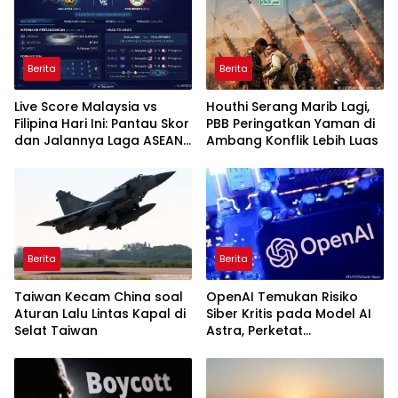
Berita
Berita
Live Score Malaysia vs
Houthi Serang Marib Lagi,
Filipina Hari Ini: Pantau Skor
PBB Peringatkan Yaman di
dan Jalannya Laga ASEAN
Ambang Konflik Lebih Luas
Cup 2026
Berita
Berita
Taiwan Kecam China soal
OpenAI Temukan Risiko
Aturan Lalu Lintas Kapal di
Siber Kritis pada Model AI
Selat Taiwan
Astra, Perketat
Pengamanan