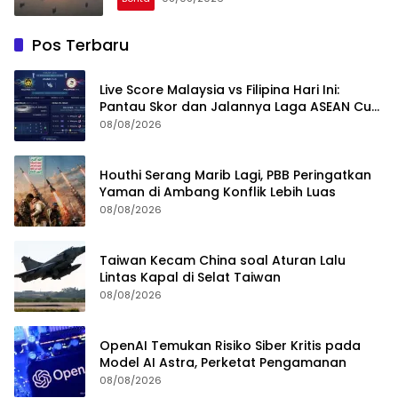
Pos Terbaru
Live Score Malaysia vs Filipina Hari Ini:
Pantau Skor dan Jalannya Laga ASEAN Cup
2026
08/08/2026
Houthi Serang Marib Lagi, PBB Peringatkan
Yaman di Ambang Konflik Lebih Luas
08/08/2026
Taiwan Kecam China soal Aturan Lalu
Lintas Kapal di Selat Taiwan
08/08/2026
OpenAI Temukan Risiko Siber Kritis pada
Model AI Astra, Perketat Pengamanan
08/08/2026