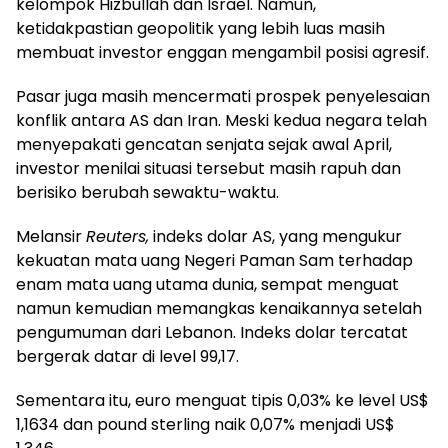
kelompok Hizbullah dan Israel. Namun,
ketidakpastian geopolitik yang lebih luas masih
membuat investor enggan mengambil posisi agresif.
Pasar juga masih mencermati prospek penyelesaian
konflik antara AS dan Iran. Meski kedua negara telah
menyepakati gencatan senjata sejak awal April,
investor menilai situasi tersebut masih rapuh dan
berisiko berubah sewaktu-waktu.
Melansir
Reuters,
indeks dolar AS, yang mengukur
kekuatan mata uang Negeri Paman Sam terhadap
enam mata uang utama dunia, sempat menguat
namun kemudian memangkas kenaikannya setelah
pengumuman dari Lebanon. Indeks dolar tercatat
bergerak datar di level 99,17.
Sementara itu, euro menguat tipis 0,03% ke level US$
1,1634 dan pound sterling naik 0,07% menjadi US$