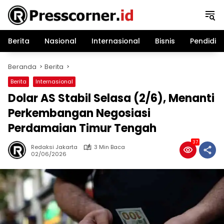
Langsung
ke
konten
Berita
Nasional
Internasional
Bisnis
Pendidik
Beranda
Berita
Berita
Internasional
Dolar AS Stabil Selasa (2/6), Menanti
Perkembangan Negosiasi
Perdamaian Timur Tengah
37
Redaksi Jakarta
3 Min Baca
02/06/2026