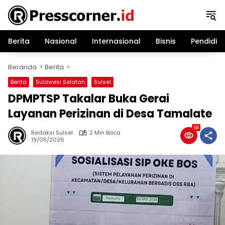
Langsung
ke
konten
Berita
Nasional
Internasional
Bisnis
Pendidik
Beranda
Berita
Berita
Sulawesi Selatan
Sulsel
DPMPTSP Takalar Buka Gerai
Layanan Perizinan di Desa Tamalate
68
Redaksi Sulsel
2 Min Baca
19/05/2026