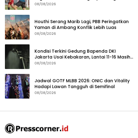
2026/2027
08/08/2026
Houthi Serang Marib Lagi, PBB Peringatkan
Yaman di Ambang Konflik Lebih Luas
08/08/2026
Kondisi Terkini Gedung Bapenda DKI
Jakarta Usai Kebakaran, Lantai 11-16 Masih
dalam Pendinginan
08/08/2026
Jadwal GOTF MLBB 2026: ONIC dan Vitality
Hadapi Lawan Tangguh di Semifinal
08/08/2026