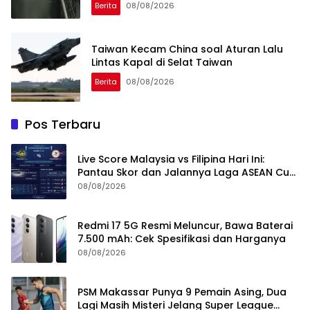
Berita
08/08/2026
Taiwan Kecam China soal Aturan Lalu
Lintas Kapal di Selat Taiwan
Berita
08/08/2026
Pos Terbaru
Live Score Malaysia vs Filipina Hari Ini:
Pantau Skor dan Jalannya Laga ASEAN Cup
2026
08/08/2026
Redmi 17 5G Resmi Meluncur, Bawa Baterai
7.500 mAh: Cek Spesifikasi dan Harganya
08/08/2026
PSM Makassar Punya 9 Pemain Asing, Dua
Lagi Masih Misteri Jelang Super League