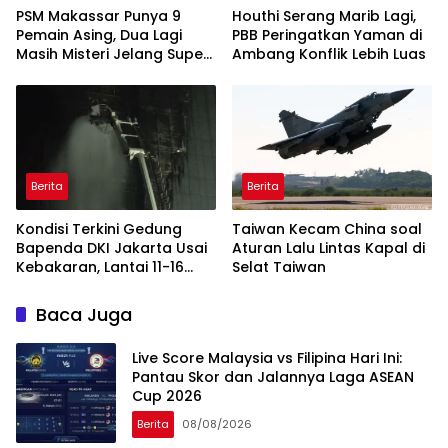
PSM Makassar Punya 9
Houthi Serang Marib Lagi,
Pemain Asing, Dua Lagi
PBB Peringatkan Yaman di
Masih Misteri Jelang Super
Ambang Konflik Lebih Luas
League 2026/2027
Berita
Berita
Kondisi Terkini Gedung
Taiwan Kecam China soal
Bapenda DKI Jakarta Usai
Aturan Lalu Lintas Kapal di
Kebakaran, Lantai 11-16
Selat Taiwan
Masih dalam Pendinginan
Baca Juga
Live Score Malaysia vs Filipina Hari Ini:
Pantau Skor dan Jalannya Laga ASEAN
Cup 2026
Berita
08/08/2026