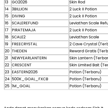
13
GO2026
Skin Rod
14
3BILLION
2 Luck II Potion
15
DIVING
2 Luck II Potion
16
SCALEREFUND
Leviathan Scale Ref
17
PIRATEMAJA
2 Luck II Potion
18
SCALE2
Leviathan Scale
19
FREECRYSTAL
2 Cave Crystal (Ter
20
THEDEN
Reward Gratis (Ter
21
NEWYEARLANTERN
Skin Lantern (Terba
22
CRESCENT
Skin Limited Bait (T
23
EASTERN2026
Potion (Terbaru)
24
500K_GOAL_FXCB
Potion (Terbaru)
25
1M_GOAL
Potion (Terbaru)