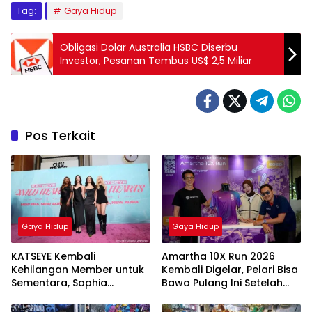
Tag:
Gaya Hidup
Obligasi Dolar Australia HSBC Diserbu
Investor, Pesanan Tembus US$ 2,5 Miliar
Pos Terkait
Gaya Hidup
Gaya Hidup
KATSEYE Kembali
Amartha 10X Run 2026
Kehilangan Member untuk
Kembali Digelar, Pelari Bisa
Sementara, Sophia
Bawa Pulang Ini Setelah
Laforteza Hiatus
Race