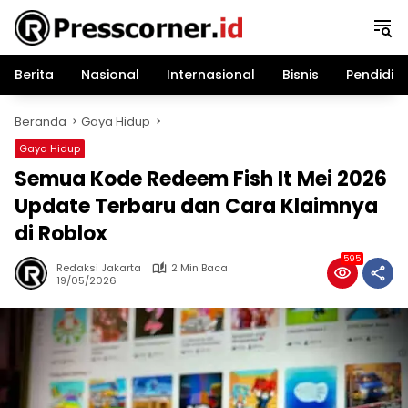
Langsung
ke
konten
Berita
Nasional
Internasional
Bisnis
Pendidik
Beranda
Gaya Hidup
Gaya Hidup
Semua Kode Redeem Fish It Mei 2026
Update Terbaru dan Cara Klaimnya
di Roblox
595
Redaksi Jakarta
2 Min Baca
19/05/2026