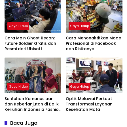
Gaya Hidup
Gaya Hidup
Cara Main Ghost Recon:
Cara Menonaktifkan Mode
Future Soldier Gratis dan
Profesional di Facebook
Resmi dari Ubisoft
dan Risikonya
Gaya Hidup
Gaya Hidup
Sentuhan Kemanusiaan
Optik Melawai Perkuat
dan Keberlanjutan di Balik
Transformasi Layanan
Keriuhan Indonesia Fashion
Kesehatan Mata
Week 2026
Baca Juga