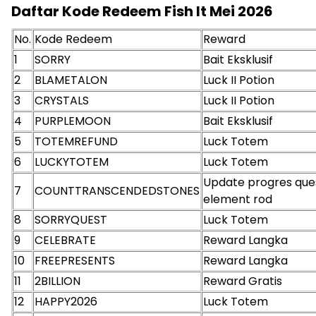
Daftar Kode Redeem Fish It Mei 2026
No.
Kode Redeem
Reward
1
SORRY
Bait Eksklusif
2
BLAMETALON
Luck II Potion
3
CRYSTALS
Luck II Potion
4
PURPLEMOON
Bait Eksklusif
5
TOTEMREFUND
Luck Totem
6
LUCKYTOTEM
Luck Totem
Update progres que
7
COUNTTRANSCENDEDSTONES
element rod
8
SORRYQUEST
Luck Totem
9
CELEBRATE
Reward Langka
10
FREEPRESENTS
Reward Langka
11
2BILLION
Reward Gratis
12
HAPPY2026
Luck Totem