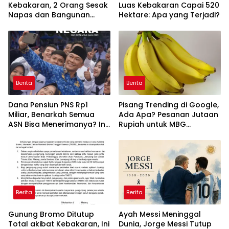
Kebakaran, 2 Orang Sesak
Luas Kebakaran Capai 520
Napas dan Bangunan
Hektare: Apa yang Terjadi?
Rusak Ringan
Berita
Berita
Dana Pensiun PNS Rp1
Pisang Trending di Google,
Miliar, Benarkah Semua
Ada Apa? Pesanan Jutaan
ASN Bisa Menerimanya? Ini
Rupiah untuk MBG
Penjelasannya
Mendadak Batal
Berita
Berita
Gunung Bromo Ditutup
Ayah Messi Meninggal
Total akibat Kebakaran, Ini
Dunia, Jorge Messi Tutup