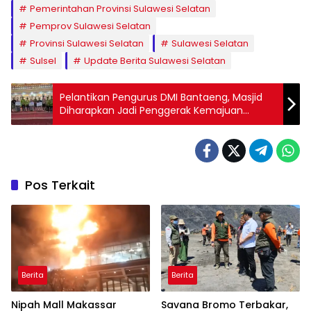
Pemerintahan Provinsi Sulawesi Selatan
Pemprov Sulawesi Selatan
Provinsi Sulawesi Selatan
Sulawesi Selatan
Sulsel
Update Berita Sulawesi Selatan
Pelantikan Pengurus DMI Bantaeng, Masjid
Diharapkan Jadi Penggerak Kemajuan
Daerah
Pos Terkait
Berita
Berita
Nipah Mall Makassar
Savana Bromo Terbakar,