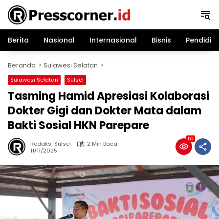
Langsung
ke
konten
Berita
Nasional
Internasional
Bisnis
Pendidik
Beranda
Sulawesi Selatan
Sulawesi Selatan
Sulsel
Tasming Hamid Apresiasi Kolaborasi
Dokter Gigi dan Dokter Mata dalam
Bakti Sosial HKN Parepare
50
Redaksi Sulsel
2 Min Baca
11/11/2025