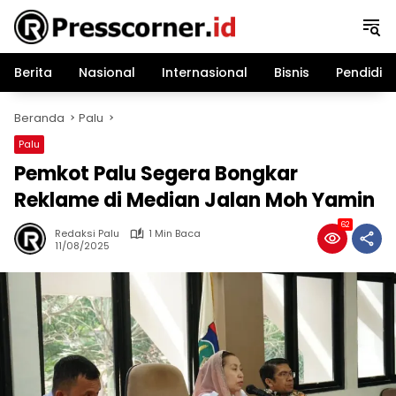
Langsung
ke
konten
Berita
Nasional
Internasional
Bisnis
Pendidik
Beranda
Palu
Palu
Pemkot Palu Segera Bongkar
Reklame di Median Jalan Moh Yamin
62
Redaksi Palu
1 Min Baca
11/08/2025