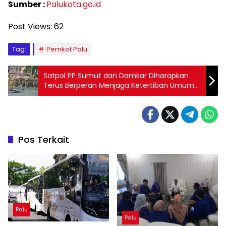
Sumber :
Palukota.go.id
Post Views:
62
Tag:
Pemkot Palu
Satpol PP Sumut dan Damkar Diharapkan
Terus Berperan Menjaga Ketertiban Umum
dan Ketenteraman Masyarakat
Pos Terkait
Palu
Palu