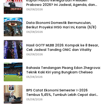
Kapan Pidato Kenegaraan Presiden
Prabowo 2026? Ini Jadwal, Agenda, dan
Rangkaian Kegiatannya
06/08/2026
Data Ekonomi Domestik Bermunculan,
Berikut Proyeksi IHSG Hari Ini, Kamis (6/8)
06/08/2026
Hasil GOTF MLBB 2026: Kompak ke 8 Besar,
Cek Jadwal Tanding ONIC dan Vitality
06/08/2026
Rahasia Tendangan Pisang Edon Zhegrova:
Teknik Kaki Kiri yang Bungkam Chelsea
05/08/2026
BPS Catat Ekonomi Semester I-2026
Tembus 5,45%, Tumbuh Lebih Cepat dari
Tahun 2025
05/08/2026