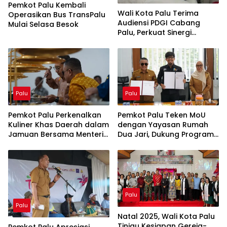
Pemkot Palu Kembali
Wali Kota Palu Terima
Operasikan Bus TransPalu
Audiensi PDGI Cabang
Mulai Selasa Besok
Palu, Perkuat Sinergi
Pelayanan Kesehatan Gigi
dan Mulut
Palu
Palu
Pemkot Palu Perkenalkan
Pemkot Palu Teken MoU
Kuliner Khas Daerah dalam
dengan Yayasan Rumah
Jamuan Bersama Menteri
Dua Jari, Dukung Program
Kebudayaan RI
Adik KITA
Palu
Palu
Natal 2025, Wali Kota Palu
Tinjau Kesiapan Gereja-