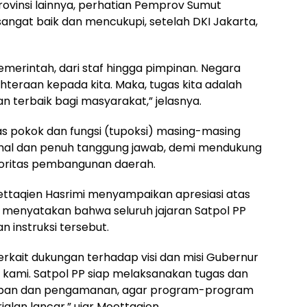
rovinsi lainnya, perhatian Pemprov Sumut
sangat baik dan mencukupi, setelah DKI Jakarta,
emerintah, dari staf hingga pimpinan. Negara
hteraan kepada kita. Maka, tugas kita adalah
 terbaik bagi masyarakat,” jelasnya.
as pokok dan fungsi (tupoksi) masing-masing
imal dan penuh tanggung jawab, demi mendukung
oritas pembangunan daerah.
ettaqien Hasrimi menyampaikan apresiasi atas
 menyatakan bahwa seluruh jajaran Satpol PP
n instruksi tersebut.
rkait dukungan terhadap visi dan misi Gubernur
i kami. Satpol PP siap melaksanakan tugas dan
tiban dan pengamanan, agar program-program
lan lancar,” ujar Moettaqien.