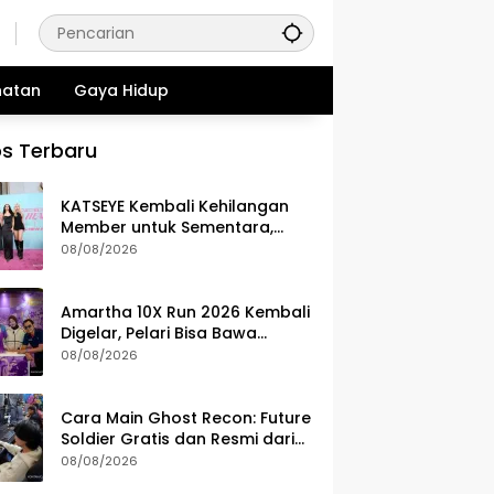
hatan
Gaya Hidup
s Terbaru
KATSEYE Kembali Kehilangan
Member untuk Sementara,
Sophia Laforteza Hiatus
08/08/2026
Amartha 10X Run 2026 Kembali
Digelar, Pelari Bisa Bawa
Pulang Ini Setelah Race
08/08/2026
Cara Main Ghost Recon: Future
Soldier Gratis dan Resmi dari
Ubisoft
08/08/2026