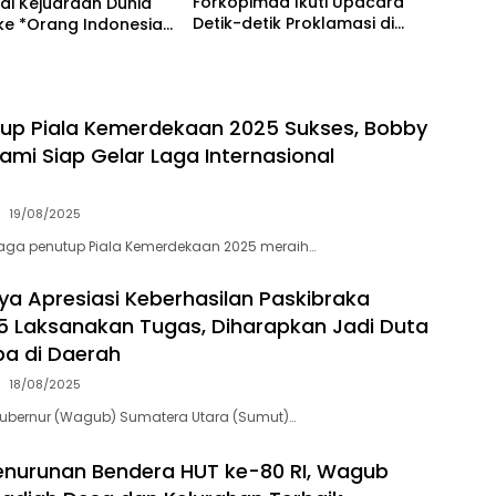
Forkopimda Ikuti Upacara
ai Kejuaraan Dunia
Detik-detik Proklamasi di
ke *Orang Indonesia
Istana Negara MEDAN
 Juara Dunia Pimpin
Lap Merah Putih
up Piala Kemerdekaan 2025 Sukses, Bobby
ami Siap Gelar Laga Internasional
19/08/2025
Laga penutup Piala Kemerdekaan 2025 meraih…
a Apresiasi Keberhasilan Paskibraka
 Laksanakan Tugas, Diharapkan Jadi Duta
ba di Daerah
18/08/2025
Gubernur (Wagub) Sumatera Utara (Sumut)…
nurunan Bendera HUT ke-80 RI, Wagub