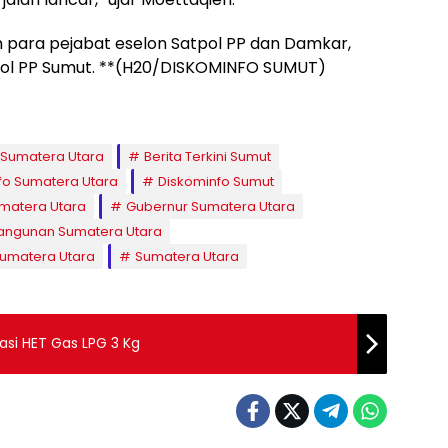
leh para pejabat eselon Satpol PP dan Damkar,
atpol PP Sumut. **(H20/DISKOMINFO SUMUT)
a Sumatera Utara
Berita Terkini Sumut
fo Sumatera Utara
Diskominfo Sumut
matera Utara
Gubernur Sumatera Utara
ngunan Sumatera Utara
Sumatera Utara
Sumatera Utara
sasi HET Gas LPG 3 Kg