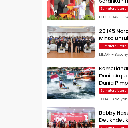
Serahkan H
Sumatera Utara
DELISERDANG – 
20.145 Nar
Minta Untuk
Sumatera Utara
MEDAN – Sebany
Kemeriahan
Dunia Aqua
Dunia Pimp
Sumatera Utara
TOBA – Ada yan
Bobby Nasu
Detik-deti
Sumatera Utara