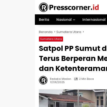
Langsung
ke
konten
Berita
Nasional
Internasional
Beranda
Sumatera Utara
Sumatera Utara
Satpol PP Sumut 
Terus Berperan M
dan Ketenterama
Redaksi Medan
2 Min Baca
11/08/2025