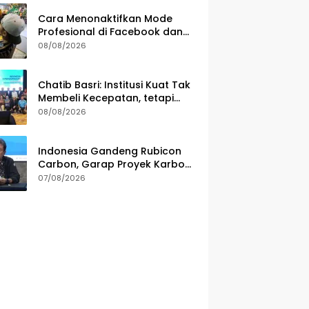
Cara Menonaktifkan Mode
Profesional di Facebook dan
Risikonya
08/08/2026
Chatib Basri: Institusi Kuat Tak
Membeli Kecepatan, tetapi
Ketahanan Ekonomi
08/08/2026
Indonesia Gandeng Rubicon
Carbon, Garap Proyek Karbon
Biru 70.000 Hektare
07/08/2026