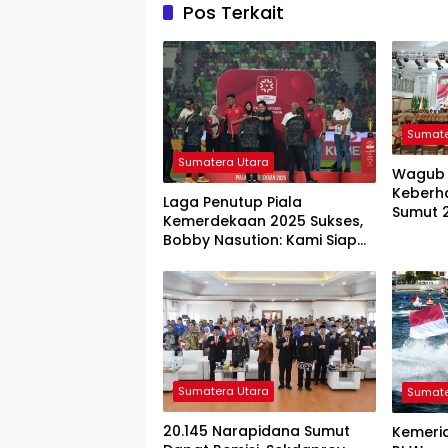
Pos Terkait
Sumate
Sumatera Utara
Wagub 
Keberha
Laga Penutup Piala
Sumut 
Kemerdekaan 2025 Sukses,
Tugas, 
Bobby Nasution: Kami Siap
Anti Na
Gelar Laga Internasional
Berikutnya
Sumatera Utara
Sumate
20.145 Narapidana Sumut
Kemeri