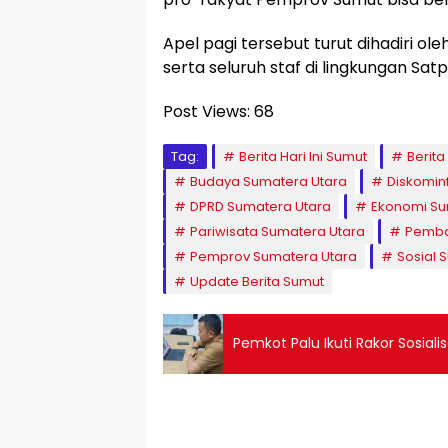
Apel pagi tersebut turut dihadiri o
serta seluruh staf di lingkungan S
Post Views:
68
Tag:
Berita Hari Ini Sumut
Berit
Budaya Sumatera Utara
Diskomin
DPRD Sumatera Utara
Ekonomi Su
Pariwisata Sumatera Utara
Pemba
Pemprov Sumatera Utara
Sosial 
Update Berita Sumut
Pemkot Palu Ikuti Rakor Sosiali