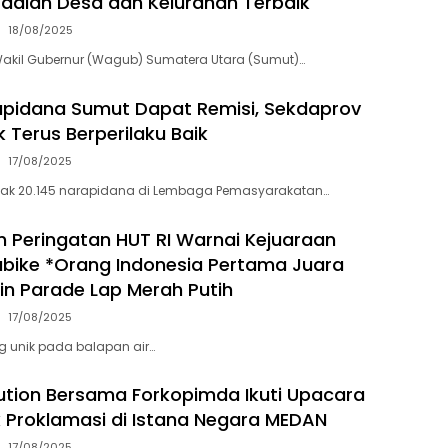
adiah Desa dan Kelurahan Terbaik
18/08/2025
Wakil Gubernur (Wagub) Sumatera Utara (Sumut)…
apidana Sumut Dapat Remisi, Sekdaprov
 Terus Berperilaku Baik
17/08/2025
ak 20.145 narapidana di Lembaga Pemasyarakatan…
 Peringatan HUT RI Warnai Kejuaraan
bike *Orang Indonesia Pertama Juara
in Parade Lap Merah Putih
17/08/2025
g unik pada balapan air…
tion Bersama Forkopimda Ikuti Upacara
k Proklamasi di Istana Negara MEDAN
17/08/2025