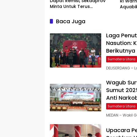
Dapat Remisi, Sekdaprov
RI Warn
Minta Untuk Terus
Aquabi
Berperilaku Baik
Pertama
Parade 
Baca Juga
Laga Penut
Nasution: K
Berikutnya
Sumatera Utara
DELISERDANG – 
Wagub Sury
Sumut 2025
Anti Narko
Sumatera Utara
MEDAN – Wakil 
Upacara Pe