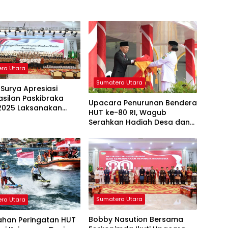
ra Utara
Sumatera Utara
Surya Apresiasi
silan Paskibraka
Upacara Penurunan Bendera
2025 Laksanakan
HUT ke-80 RI, Wagub
Diharapkan Jadi Duta
Serahkan Hadiah Desa dan
rkoba di Daerah
Kelurahan Terbaik
Sumatera Utara
ra Utara
Bobby Nasution Bersama
ahan Peringatan HUT