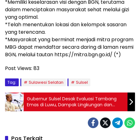
*Memiliki keselarasan visi dengan BGN, terutama
dalam menciptakan masyarakat sehat melalui gizi
yang optimal.
*Telah menentukan lokasi dan kelompok sasaran
yang terencana.
*Masyarakat yang berminat menjadi mitra program
MBG dapat mendaftar secara daring di laman resmi
BGN, melalui tautan https://mitra.bgn.go.id/ (*)
Post Views:
83
Tag:
Sulawesi Selatan
Sulsel
Gubernur Sulsel Desak Evaluasi Tambang
Emas di Luwu, Dampak Lingkungan dan
Ketimpangan Jadi Ancaman
Pos Terkait