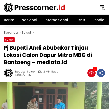
Langsung
ke
konten
Berita
Nasional
Internasional
Bisnis
Pendidik
Beranda
Sulsel
Sulsel
Pj Bupati Andi Abubakar Tinjau
Lokasi Calon Dapur Mitra MBG di
Bantaeng – mediata.id
83
Redaksi Sulsel
2 Min Baca
14/04/2025