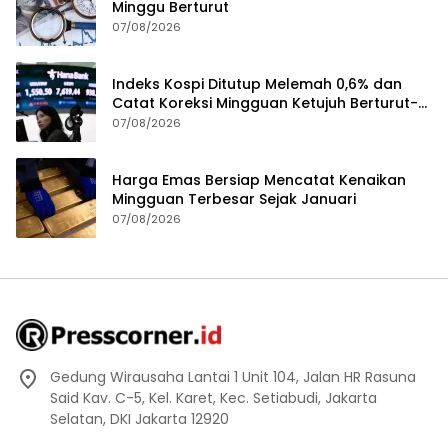
Minggu Berturut
07/08/2026
Indeks Kospi Ditutup Melemah 0,6% dan
Catat Koreksi Mingguan Ketujuh Berturut-
turut
07/08/2026
Harga Emas Bersiap Mencatat Kenaikan
Mingguan Terbesar Sejak Januari
07/08/2026
Gedung Wirausaha Lantai 1 Unit 104, Jalan HR Rasuna
Said Kav. C-5, Kel. Karet, Kec. Setiabudi, Jakarta
Selatan, DKI Jakarta 12920