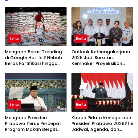
Berita
Berita
Mengapa Beras Trending
Outlook Ketenagakerjaan
di Google Hari Ini? Heboh
2026 Jadi Sorotan,
Beras Fortifikasi hingga
Kemnaker Proyeksikan
Sidak Bulog Jadi Sorotan
Jutaan Peluang Kerja Baru
Berita
Berita
Mengapa Presiden
Kapan Pidato Kenegaraan
Prabowo Terus Percepat
Presiden Prabowo 2026? Ini
Program Makan Bergizi
Jadwal, Agenda, dan
Gratis? Ini Target dan
Rangkaian Kegiatannya