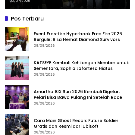
dan Salurkan Berbagai Bantuan
02/07/2025
Pos Terbaru
Event Frostfire Hyperbook Free Fire 2026
Bergulir: Bisa Hemat Diamond Survivors
08/08/2026
KATSEYE Kembali Kehilangan Member untuk
Sementara, Sophia Laforteza Hiatus
08/08/2026
Amartha 10X Run 2026 Kembali Digelar,
Pelari Bisa Bawa Pulang Ini Setelah Race
08/08/2026
Cara Main Ghost Recon: Future Soldier
Gratis dan Resmi dari Ubisoft
08/08/2026