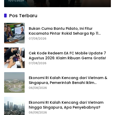
Sertifikat Huntap 2026
11/07/2025
Pos Terbaru
Bukan Cuma Bantu Pidato, Ini Fitur
Kacamata Pintar Rokid Seharga Rp 11
Jutaan
07/08/2026
Cek Kode Redeem EA FC Mobile Update 7
Agustus 2026: Klaim Ribuan Gems Gratis!
07/08/2026
Ekonomi RI Kalah Kencang dari Vietnam &
Singapura, Pemerintah Benahi Iklim
Investasi
06/08/2026
Ekonomi RI Kalah Kencang dari Vietnam
hingga Singapura, Apa Penyebabnya?
06/08/2026