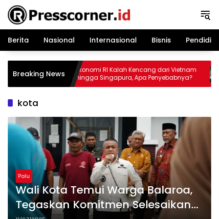
Langsung
ke
konten
Berita
Nasional
Internasional
Bisnis
Pendidik
i Vietnam
Ekonomi RI Kalah Kencang dari Vietnam
Breaking News
i Iklim
hingga Singapura, Apa Penyebabnya?
kota
Palu
Wali Kota Temui Warga Balaroa,
Tegaskan Komitmen Selesaikan