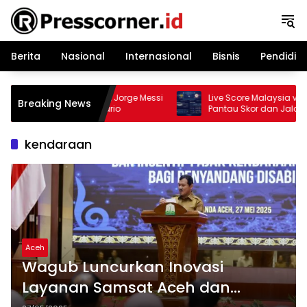
Langsung
ke
konten
Berita
Nasional
Internasional
Bisnis
Pendidik
essi Meninggal Dunia, Jorge Messi
Live Score Malaysia vs Filipin
Breaking News
Usia 68 Tahun di Rosario
Pantau Skor dan Jalannya
Cup 2026
kendaraan
Aceh
Wagub Luncurkan Inovasi
Layanan Samsat Aceh dan