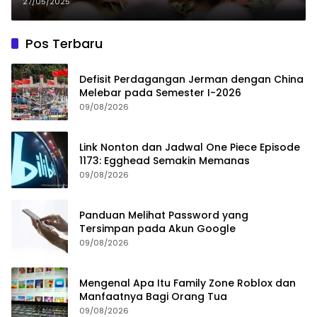
Insentif Pajak Kendaraan Bagi
27/05/2025
Disabilitas
Pos Terbaru
Defisit Perdagangan Jerman dengan China
Melebar pada Semester I-2026
09/08/2026
Link Nonton dan Jadwal One Piece Episode
1173: Egghead Semakin Memanas
09/08/2026
Panduan Melihat Password yang
Tersimpan pada Akun Google
09/08/2026
Mengenal Apa Itu Family Zone Roblox dan
Manfaatnya Bagi Orang Tua
09/08/2026