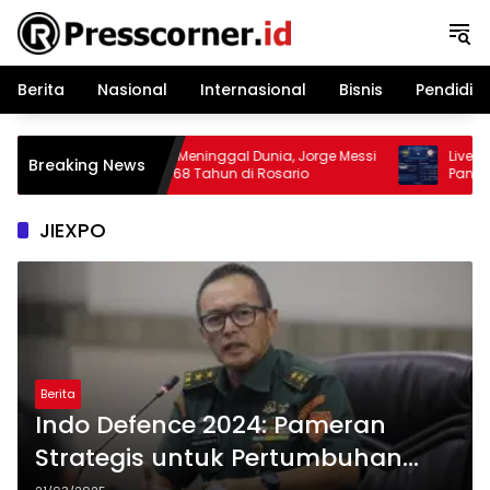
Langsung
ke
konten
Berita
Nasional
Internasional
Bisnis
Pendidik
Ayah Messi Meninggal Dunia, Jorge Messi
Live Score
Breaking News
Tutup Usia 68 Tahun di Rosario
Pantau S
Cup 2026
JIEXPO
Berita
Indo Defence 2024: Pameran
Strategis untuk Pertumbuhan