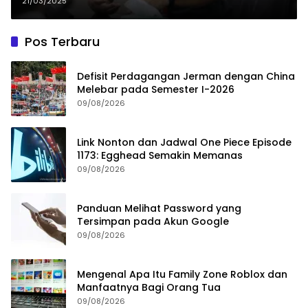
Ekonomi Pertahanan Global
21/03/2025
Pos Terbaru
Defisit Perdagangan Jerman dengan China
Melebar pada Semester I-2026
09/08/2026
Link Nonton dan Jadwal One Piece Episode
1173: Egghead Semakin Memanas
09/08/2026
Panduan Melihat Password yang
Tersimpan pada Akun Google
09/08/2026
Mengenal Apa Itu Family Zone Roblox dan
Manfaatnya Bagi Orang Tua
09/08/2026