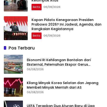
Kelompok Atas
Berita
06/08/2026
Kapan Pidato Kenegaraan Presiden
Prabowo 2026? Ini Jadwal, Agenda, dan
Rangkaian Kegiatannya
Berita
06/08/2026
Pos Terbaru
Ekonomi RI Kehilangan Bantalan dari
Eksternal, Pelemahan Ekspor Gerus
Pertumbuhan
06/08/2026
Kilang Minyak Korea Selatan dan Jepang
Membeli Minyak Mentah dari AS
06/08/2026
UEFA Terapkan Dua Aturan Baru di Liga