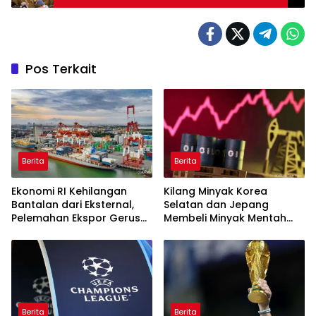
Pos Terkait
Berita
Berita
Ekonomi RI Kehilangan
Kilang Minyak Korea
Bantalan dari Eksternal,
Selatan dan Jepang
Pelemahan Ekspor Gerus
Membeli Minyak Mentah
Pertumbuhan
dari AS
Berita
Berita