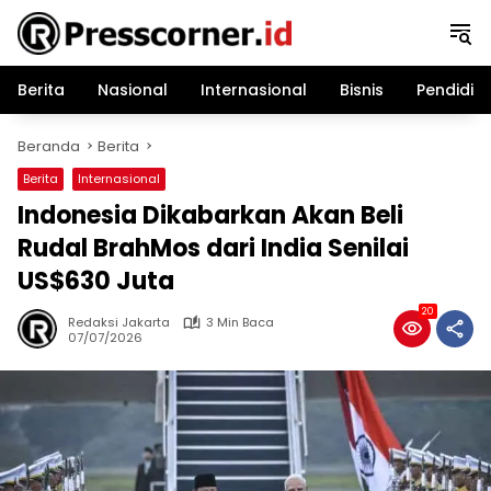
Langsung
ke
konten
Berita
Nasional
Internasional
Bisnis
Pendidik
Beranda
Berita
Berita
Internasional
Indonesia Dikabarkan Akan Beli
Rudal BrahMos dari India Senilai
US$630 Juta
20
Redaksi Jakarta
3 Min Baca
07/07/2026