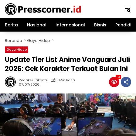
Langsung
ke
konten
Berita
Nasional
Internasional
Bisnis
Pendidik
Beranda
Gaya Hidup
Gaya Hidup
Update Tier List Anime Vanguard Juli
2026: Cek Karakter Terkuat Bulan Ini
64
Redaksi Jakarta
1 Min Baca
07/07/2026