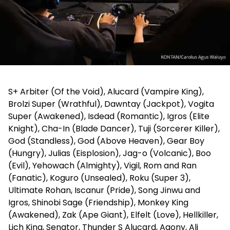
S+ Arbiter (Of the Void), Alucard (Vampire King),
Brolzi Super (Wrathful), Dawntay (Jackpot), Vogita
Super (Awakened), Isdead (Romantic), Igros (Elite
Knight), Cha-In (Blade Dancer), Tuji (Sorcerer Killer),
God (Standless), God (Above Heaven), Gear Boy
(Hungry), Julias (Eisplosion), Jag-o (Volcanic), Boo
(Evil), Yehowach (Almighty), Vigil, Rom and Ran
(Fanatic), Koguro (Unsealed), Roku (Super 3),
Ultimate Rohan, Iscanur (Pride), Song Jinwu and
Igros, Shinobi Sage (Friendship), Monkey King
(Awakened), Zak (Ape Giant), Elfelt (Love), Hellkiller,
Lich King, Senator, Thunder S Alucard, Agony, Ali