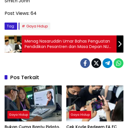
Smith John
Post Views:
64
Tag:
Gaya Hidup
Menag Nasaruddin Umar Bahas Penguatan
Pendidikan Pesantren dan Masa Depan NU
saat Kunjungi Pesantren Bina Insan Mulia
Pos Terkait
Gaya Hidup
Gaya Hidup
Bukan Cuma Bantu Pidato,
Cek Kode Redeem EA FC