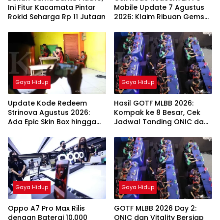
Ini Fitur Kacamata Pintar
Mobile Update 7 Agustus
Rokid Seharga Rp 11 Jutaan
2026: Klaim Ribuan Gems
Gratis!
Gaya Hidup
Gaya Hidup
Update Kode Redeem
Hasil GOTF MLBB 2026:
Strinova Agustus 2026:
Kompak ke 8 Besar, Cek
Ada Epic Skin Box hingga
Jadwal Tanding ONIC dan
Memory Sequence
Vitality
Gaya Hidup
Gaya Hidup
Oppo A7 Pro Max Rilis
GOTF MLBB 2026 Day 2:
dengan Baterai 10.000
ONIC dan Vitality Bersiap