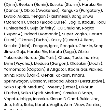
(Djinn), Byeken (Ronin), Sosuke (Storm), Haruka Rin
(Dancer), Obita (Awakened), Renguko (Purgatory),
Divalo, Akazo, Tengon (Flashiness), Song Jinwu
(Monarch), Chaso (Blood Curse), Jag-o, Itaduri, Todu
(Unleashed), Gujo (Infinity), Cu Chulainn, Rogita
(Super 4), Isdead (Romantic), Super Vogito, Deruta
(Hunt), Okorun (Turbo), Kazzy (Queen) A Bean,
Sosuke (Hebi), Tengon, Igros, Renguko, Cha-In, Song
Jinwu, Goju, Haruka Rin, Norutu (Sage), Obita,
Takaroda, Norutu (Six Tails), Chaso, Todu, Inamkui,
Mimi (Psychic), Medusa (Gorgon), Olatakiri (Mochi),
Yomomata (Captain) B Alligator, Itochi, Goi, Pickleo,
Shinzi, Roku (Dark), Genas, Kokashi, Kinaru,
Sprintwagon, Blossom, Nobaba, Akazo (Destructive),
Saiko (Spirit Medium), Pweeny (Boxer), Okorun
(Turbo), Saiko (Spirit Medium), Sosuke C Sanjo,
Vogetu, Ichiga, Inosake, Kinnua D Gaari, Rukio, Jon,
Joe, Luffo, Roku, Norutu, Vogita, Grim Wow, Genitsu,