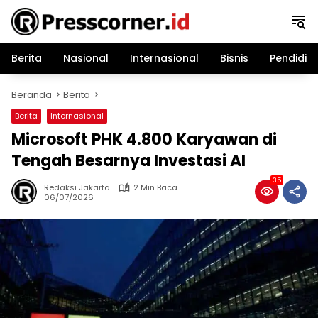
Langsung
ke
konten
Berita
Nasional
Internasional
Bisnis
Pendidik
Beranda
Berita
Berita
Internasional
Microsoft PHK 4.800 Karyawan di
Tengah Besarnya Investasi AI
35
Redaksi Jakarta
2 Min Baca
06/07/2026