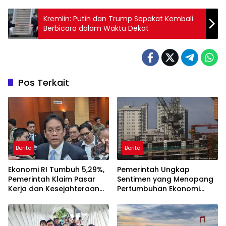
Kremlin: Putin dan Trump Sepakat Kembali
Berbicara dalam Waktu Dekat
Pos Terkait
Berita
Berita
Ekonomi RI Tumbuh 5,29%,
Pemerintah Ungkap
Pemerintah Klaim Pasar
Sentimen yang Menopang
Kerja dan Kesejahteraan
Pertumbuhan Ekonomi
Membaik
Kuartal II-2026