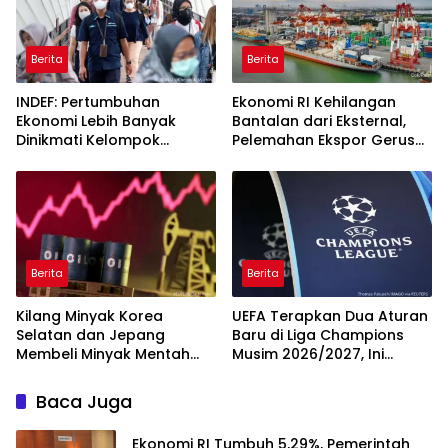
Berita
Berita
INDEF: Pertumbuhan
Ekonomi RI Kehilangan
Ekonomi Lebih Banyak
Bantalan dari Eksternal,
Dinikmati Kelompok
Pelemahan Ekspor Gerus
Masyarakat Kelas Atas
Pertumbuhan
Berita
Berita
Kilang Minyak Korea
UEFA Terapkan Dua Aturan
Selatan dan Jepang
Baru di Liga Champions
Membeli Minyak Mentah
Musim 2026/2027, Ini
dari AS
Detailnya
Baca Juga
Ekonomi RI Tumbuh 5,29%, Pemerintah