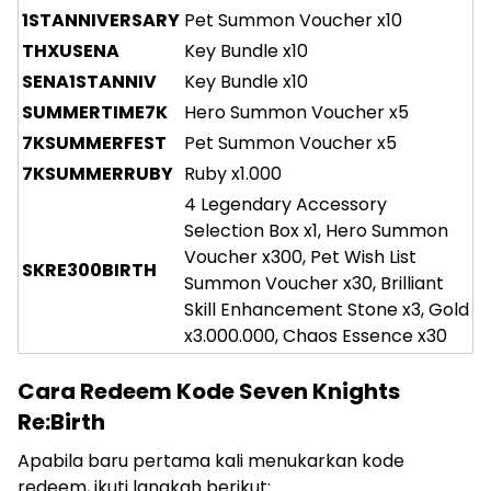
1STANNIVERSARY
Pet Summon Voucher x10
THXUSENA
Key Bundle x10
SENA1STANNIV
Key Bundle x10
SUMMERTIME7K
Hero Summon Voucher x5
7KSUMMERFEST
Pet Summon Voucher x5
7KSUMMERRUBY
Ruby x1.000
4 Legendary Accessory
Selection Box x1, Hero Summon
Voucher x300, Pet Wish List
SKRE300BIRTH
Summon Voucher x30, Brilliant
Skill Enhancement Stone x3, Gold
x3.000.000, Chaos Essence x30
Cara Redeem Kode Seven Knights
Re:Birth
Apabila baru pertama kali menukarkan kode
redeem, ikuti langkah berikut: