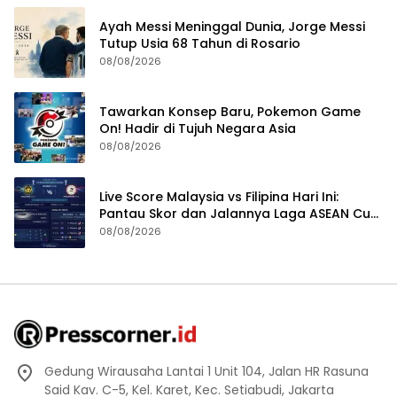
Ayah Messi Meninggal Dunia, Jorge Messi
Tutup Usia 68 Tahun di Rosario
08/08/2026
Tawarkan Konsep Baru, Pokemon Game
On! Hadir di Tujuh Negara Asia
08/08/2026
Live Score Malaysia vs Filipina Hari Ini:
Pantau Skor dan Jalannya Laga ASEAN Cup
2026
08/08/2026
Gedung Wirausaha Lantai 1 Unit 104, Jalan HR Rasuna
Said Kav. C-5, Kel. Karet, Kec. Setiabudi, Jakarta