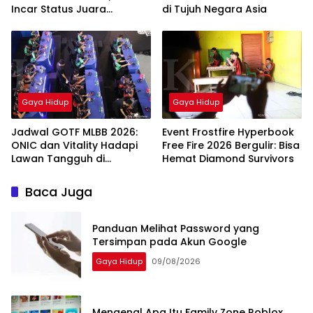
Incar Status Juara
di Tujuh Negara Asia
Bertahan
Gaya Hidup
Gaya Hidup
Jadwal GOTF MLBB 2026:
Event Frostfire Hyperbook
ONIC dan Vitality Hadapi
Free Fire 2026 Bergulir: Bisa
Lawan Tangguh di
Hemat Diamond Survivors
Semifinal
Baca Juga
Panduan Melihat Password yang
Tersimpan pada Akun Google
Gaya Hidup
09/08/2026
Mengenal Apa Itu Family Zone Roblox