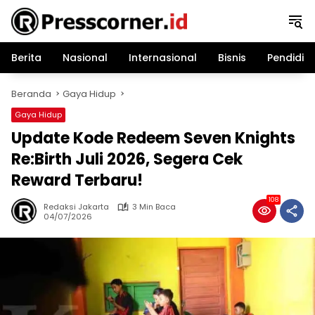
Langsung
ke
konten
Berita
Nasional
Internasional
Bisnis
Pendidik
Beranda
Gaya Hidup
Gaya Hidup
Update Kode Redeem Seven Knights
Re:Birth Juli 2026, Segera Cek
Reward Terbaru!
108
Redaksi Jakarta
3 Min Baca
04/07/2026