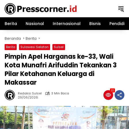
Langsung
ke
konten
Berita
Nasional
Internasional
Bisnis
Pendidik
Beranda
Berita
Berita
Sulawesi Selatan
Sulsel
Pimpin Apel Harganas ke-33, Wali
Kota Munafri Arifuddin Tekankan 3
Pilar Ketahanan Keluarga di
Makassar
32
Redaksi Sulsel
3 Min Baca
29/06/2026