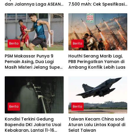
dan Jalannya Laga ASEAN
7.500 mAh: Cek Spesifikasi
Cup 2026
dan Harganya
Berita
Berita
PSM Makassar Punya 9
Houthi Serang Marib Lagi,
Pemain Asing, Dua Lagi
PBB Peringatkan Yaman di
Masih Misteri Jelang Super
Ambang Konflik Lebih Luas
League 2026/2027
Berita
Berita
Kondisi Terkini Gedung
Taiwan Kecam China soal
Bapenda DKI Jakarta Usai
Aturan Lalu Lintas Kapal di
Kebakaran, Lantai 11-16
Selat Taiwan