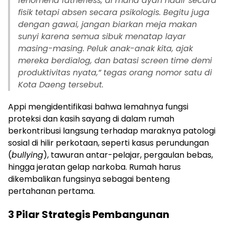
fenomena
fatherless
, di mana ayah hadir secara
fisik tetapi absen secara psikologis. Begitu juga
dengan gawai, jangan biarkan meja makan
sunyi karena semua sibuk menatap layar
masing-masing. Peluk anak-anak kita, ajak
mereka berdialog, dan batasi
screen time
demi
produktivitas nyata,” tegas orang nomor satu di
Kota Daeng tersebut.
Appi mengidentifikasi bahwa lemahnya fungsi
proteksi dan kasih sayang di dalam rumah
berkontribusi langsung terhadap maraknya patologi
sosial di hilir perkotaan, seperti kasus perundungan
(
bullying
), tawuran antar-pelajar, pergaulan bebas,
hingga jeratan gelap narkoba. Rumah harus
dikembalikan fungsinya sebagai benteng
pertahanan pertama.
3 Pilar Strategis Pembangunan