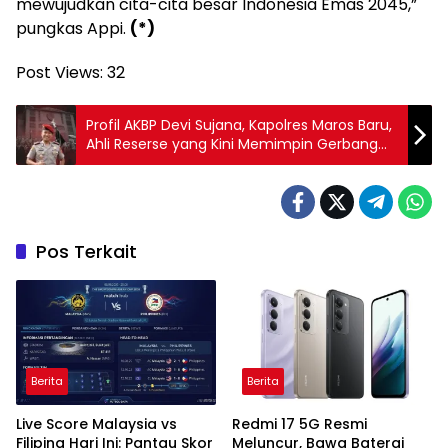
mewujudkan cita-cita besar Indonesia Emas 2045,”
pungkas Appi.
(*)
Post Views:
32
Profil AKBP Devi Sujana, Kapolres Maros Baru,
Ahli Reserse yang Kini Memimpin Gerbang
Utara Makassar
Pos Terkait
Berita
Berita
Live Score Malaysia vs
Redmi 17 5G Resmi
Filipina Hari Ini: Pantau Skor
Meluncur, Bawa Baterai