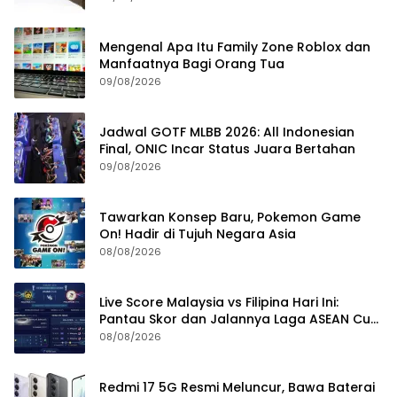
Mengenal Apa Itu Family Zone Roblox dan
Manfaatnya Bagi Orang Tua
09/08/2026
Jadwal GOTF MLBB 2026: All Indonesian
Final, ONIC Incar Status Juara Bertahan
09/08/2026
Tawarkan Konsep Baru, Pokemon Game
On! Hadir di Tujuh Negara Asia
08/08/2026
Live Score Malaysia vs Filipina Hari Ini:
Pantau Skor dan Jalannya Laga ASEAN Cup
2026
08/08/2026
Redmi 17 5G Resmi Meluncur, Bawa Baterai