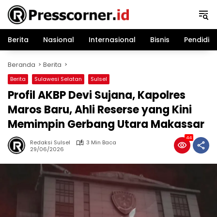
Langsung
ke
konten
Berita
Nasional
Internasional
Bisnis
Pendidik
Beranda
Berita
Berita
Sulawesi Selatan
Sulsel
Profil AKBP Devi Sujana, Kapolres
Maros Baru, Ahli Reserse yang Kini
Memimpin Gerbang Utara Makassar
44
Redaksi Sulsel
3 Min Baca
29/06/2026