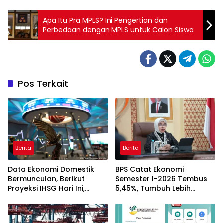
Apa Itu Pra MPLS? Ini Pengertian dan
Perbedaan dengan MPLS untuk Calon Siswa
Pos Terkait
Berita
Berita
Data Ekonomi Domestik
BPS Catat Ekonomi
Bermunculan, Berikut
Semester I-2026 Tembus
Proyeksi IHSG Hari Ini,
5,45%, Tumbuh Lebih
Kamis (6/8)
Cepat dari Tahun 2025