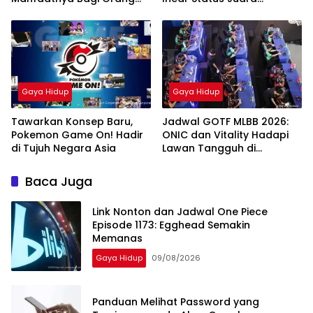
Tua
Bertahan
Gaya Hidup
Gaya Hidup
Tawarkan Konsep Baru,
Jadwal GOTF MLBB 2026:
Pokemon Game On! Hadir
ONIC dan Vitality Hadapi
di Tujuh Negara Asia
Lawan Tangguh di
Semifinal
Baca Juga
Link Nonton dan Jadwal One Piece
Episode 1173: Egghead Semakin
Memanas
Gaya Hidup
09/08/2026
Panduan Melihat Password yang