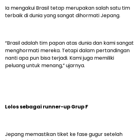
Ia mengakui Brasil tetap merupakan salah satu tim
terbaik di dunia yang sangat dihormati Jepang.
“Brasil adalah tim papan atas dunia dan kami sangat
menghormati mereka. Tetapi dalam pertandingan
nanti apa pun bisa terjadi. Kami juga memiliki
peluang untuk menang,” ujarnya.
Lolos sebagai runner-up Grup F
Jepang memastikan tiket ke fase gugur setelah