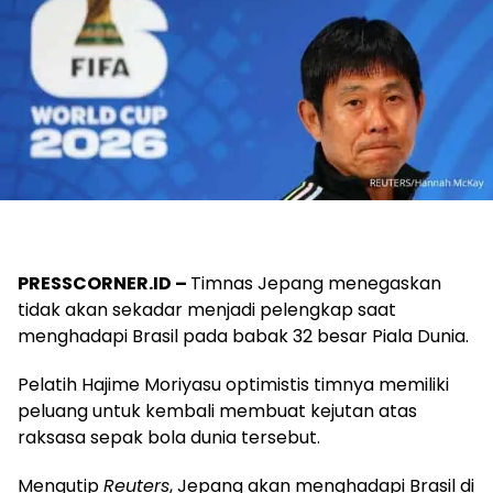
PRESSCORNER.ID –
Timnas Jepang menegaskan
tidak akan sekadar menjadi pelengkap saat
menghadapi Brasil pada babak 32 besar Piala Dunia.
Pelatih Hajime Moriyasu optimistis timnya memiliki
peluang untuk kembali membuat kejutan atas
raksasa sepak bola dunia tersebut.
Mengutip
Reuters
, Jepang akan menghadapi Brasil di