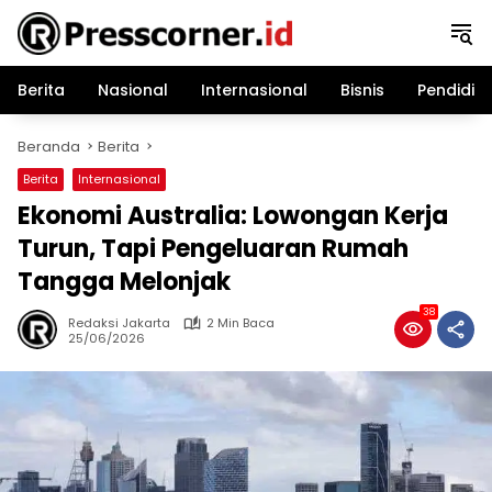
Langsung
ke
konten
Berita
Nasional
Internasional
Bisnis
Pendidik
Beranda
Berita
Berita
Internasional
Ekonomi Australia: Lowongan Kerja
Turun, Tapi Pengeluaran Rumah
Tangga Melonjak
38
Redaksi Jakarta
2 Min Baca
25/06/2026