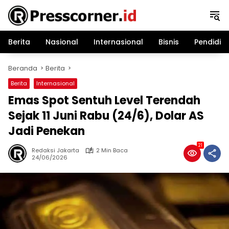
Langsung
ke
konten
Berita
Nasional
Internasional
Bisnis
Pendidik
Beranda
Berita
Berita
Internasional
Emas Spot Sentuh Level Terendah
Sejak 11 Juni Rabu (24/6), Dolar AS
Jadi Penekan
21
Redaksi Jakarta
2 Min Baca
24/06/2026