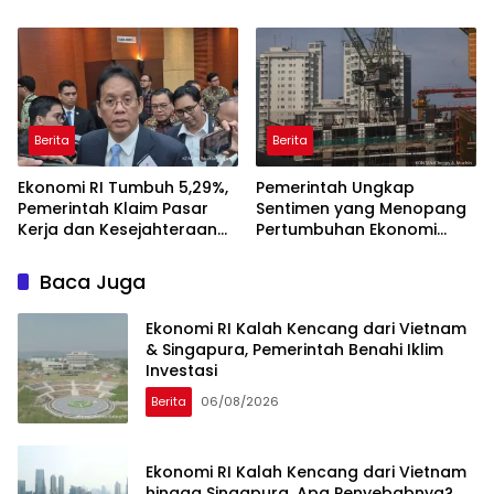
Dibayangi Geopolitik
Indonesia
Berita
Berita
Ekonomi RI Tumbuh 5,29%,
Pemerintah Ungkap
Pemerintah Klaim Pasar
Sentimen yang Menopang
Kerja dan Kesejahteraan
Pertumbuhan Ekonomi
Membaik
Kuartal II-2026
Baca Juga
Ekonomi RI Kalah Kencang dari Vietnam
& Singapura, Pemerintah Benahi Iklim
Investasi
Berita
06/08/2026
Ekonomi RI Kalah Kencang dari Vietnam
hingga Singapura, Apa Penyebabnya?