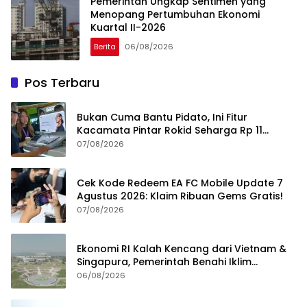
Pemerintah Ungkap Sentimen yang
Menopang Pertumbuhan Ekonomi
Kuartal II-2026
Berita
06/08/2026
Pos Terbaru
Bukan Cuma Bantu Pidato, Ini Fitur
Kacamata Pintar Rokid Seharga Rp 11
Jutaan
07/08/2026
Cek Kode Redeem EA FC Mobile Update 7
Agustus 2026: Klaim Ribuan Gems Gratis!
07/08/2026
Ekonomi RI Kalah Kencang dari Vietnam &
Singapura, Pemerintah Benahi Iklim
Investasi
06/08/2026