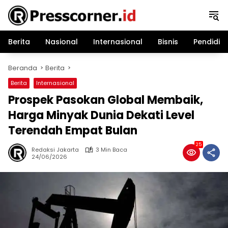
Langsung
ke
konten
Berita
Nasional
Internasional
Bisnis
Pendidik
Beranda
Berita
Berita
Internasional
Prospek Pasokan Global Membaik,
Harga Minyak Dunia Dekati Level
Terendah Empat Bulan
25
Redaksi Jakarta
3 Min Baca
24/06/2026