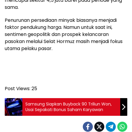
mencapai sekitar 4,5 juta barel pada periode yang
sama.
Penurunan persediaan minyak biasanya menjadi
faktor pendukung harga. Namun untuk saat ini,
sentimen geopolitik dan prospek kelancaran
pasokan melalui Selat Hormuz masih menjadi fokus
utama pelaku pasar.
Post Views:
25
Samsung Siapkan Buyback 90 Triliun Won,
Usai Sepakati Bonus Saham Karyawan