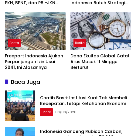
PKH, BPNT, dan PBI-JKN
Indonesia Butuh Strategi
Lewat HP
Talenta Nasional
Berita
Berita
Freeport Indonesia Ajukan
Dana Ekuitas Global Catat
Perpanjangan Izin Usai
Arus Masuk 11 Minggu
2041, Ini Alasannya
Berturut
Baca Juga
Chatib Basri: Institusi Kuat Tak Membeli
Kecepatan, tetapi Ketahanan Ekonomi
Berita
08/08/2026
Indonesia Gandeng Rubicon Carbon,