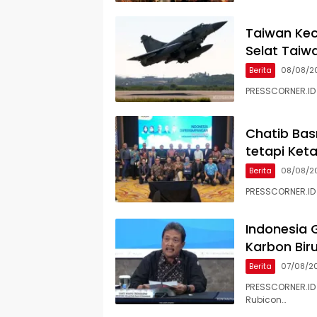
Taiwan Kec
Selat Taiw
Berita
08/08/2
​PRESSCORNER.I
Chatib Basr
tetapi Ket
Berita
08/08/2
PRESSCORNER.ID 
Indonesia 
Karbon Bir
Berita
07/08/2
PRESSCORNER.ID 
Rubicon…