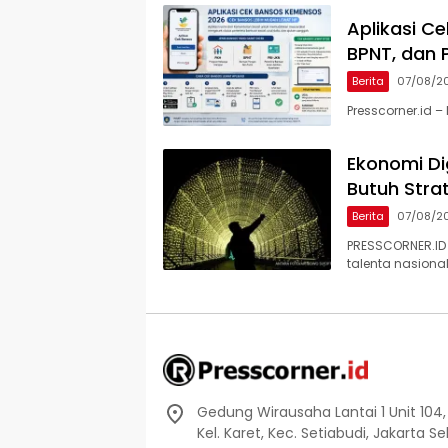
Aplikasi C
BPNT, dan 
Berita
07/08/2
Presscorner.id 
Ekonomi Dig
Butuh Stra
Berita
07/08/2
PRESSCORNER.ID
talenta nasiona
Gedung Wirausaha Lantai 1 Unit 104,
Kel. Karet, Kec. Setiabudi, Jakarta S