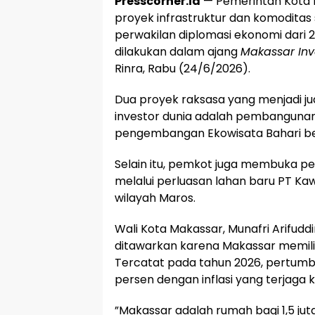
Presscorner.id
— Pemerintah Kota 
proyek infrastruktur dan komoditas s
perwakilan diplomasi ekonomi dari
dilakukan dalam ajang
Makassar In
Rinra, Rabu (24/6/2026).
​Dua proyek raksasa yang menjadi 
investor dunia adalah pembanguna
pengembangan Ekowisata Bahari berk
​Selain itu, pemkot juga membuka pe
melalui perluasan lahan baru PT Kaw
wilayah Maros.
​Wali Kota Makassar, Munafri Arifudd
ditawarkan karena Makassar memili
Tercatat pada tahun 2026, pertumb
persen dengan inflasi yang terjaga ke
​”Makassar adalah rumah bagi 1,5 j