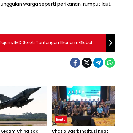
 unggulan warga seperti perikanan, rumput laut,
 Tajam, IMD Soroti Tantangan Ekonomi Global
Berita
 Kecam China soal
Chatib Basri: Institusi Kuat