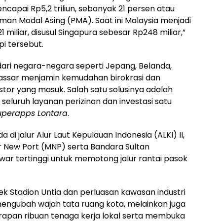
encapai Rp5,2 triliun, sebanyak 21 persen atau
aman Modal Asing (PMA). Saat ini Malaysia menjadi
miliar, disusul Singapura sebesar Rp248 miliar,”
pi tersebut.
ari negara-negara seperti Jepang, Belanda,
akassar menjamin kemudahan birokrasi dan
stor yang masuk. Salah satu solusinya adalah
i seluruh layanan perizinan dan investasi satu
uperapps Lontara
.
 di jalur Alur Laut Kepulauan Indonesia (ALKI) II,
ar New Port (MNP) serta Bandara Sultan
war tertinggi untuk memotong jalur rantai pasok
ek Stadion Untia dan perluasan kawasan industri
 mengubah wajah tata ruang kota, melainkan juga
apan ribuan tenaga kerja lokal serta membuka