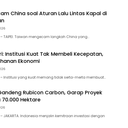
am China soal Aturan Lalu Lintas Kapal di
an
026
D – TAIPEI. Taiwan mengecam langkah China yang…
i: Institusi Kuat Tak Membeli Kecepatan,
ahanan Ekonomi
026
– Institusi yang kuat memang tidak serta-merta membuat…
Gandeng Rubicon Carbon, Garap Proyek
u 70.000 Hektare
026
– JAKARTA. Indonesia menjalin kemitraan investasi dengan