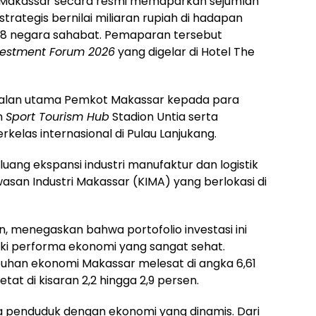
Makassar secara resmi memaparkan sejumlah
trategis bernilai miliaran rupiah di hadapan
 28 negara sahabat. Pemaparan tersebut
vestment Forum 2026
yang digelar di Hotel The
jualan utama Pemkot Makassar kepada para
n
Sport Tourism Hub
Stadion Untia serta
elas internasional di Pulau Lanjukang.
luang ekspansi industri manufaktur dan logistik
asan Industri Makassar (KIMA) yang berlokasi di
in, menegaskan bahwa portofolio investasi ini
ki performa ekonomi yang sangat sehat.
uhan ekonomi Makassar melesat di angka 6,61
tat di kisaran 2,2 hingga 2,9 persen.
uta penduduk dengan ekonomi yang dinamis. Dari