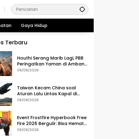
hatan
Gaya Hidup
s Terbaru
Houthi Serang Marib Lagi, PBB
Peringatkan Yaman di Ambang
Konflik Lebih Luas
08/08/2026
Taiwan Kecam China soal
Aturan Lalu Lintas Kapal di
Selat Taiwan
08/08/2026
Event Frostfire Hyperbook Free
Fire 2026 Bergulir: Bisa Hemat
Diamond Survivors
08/08/2026