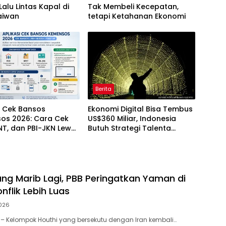
Lalu Lintas Kapal di
Tak Membeli Kecepatan,
aiwan
tetapi Ketahanan Ekonomi
Berita
i Cek Bansos
Ekonomi Digital Bisa Tembus
os 2026: Cara Cek
US$360 Miliar, Indonesia
NT, dan PBI-JKN Lewat
Butuh Strategi Talenta
Nasional
ang Marib Lagi, PBB Peringatkan Yaman di
flik Lebih Luas
026
– Kelompok Houthi yang bersekutu dengan Iran kembali…