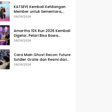
KATSEYE Kembali Kehilangan
Member untuk Sementara,
Sophia Laforteza Hiatus
08/08/2026
Amartha 10X Run 2026 Kembali
Digelar, Pelari Bisa Bawa
Pulang Ini Setelah Race
08/08/2026
Cara Main Ghost Recon: Future
Soldier Gratis dan Resmi dari
Ubisoft
08/08/2026