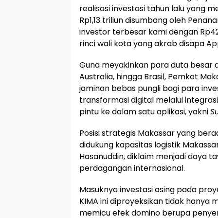
realisasi investasi tahun lalu yang m
Rp1,13 triliun disumbang oleh Penan
investor terbesar kami dengan Rp421 
rinci wali kota yang akrab disapa Ap
​Guna meyakinkan para duta besar d
Australia, hingga Brasil, Pemkot M
jaminan bebas pungli bagi para inve
transformasi digital melalui integras
pintu ke dalam satu aplikasi, yakni
S
​Posisi strategis Makassar yang berada
didukung kapasitas logistik Makass
Hasanuddin, diklaim menjadi daya ta
perdagangan internasional.
​Masuknya investasi asing pada proy
KIMA ini diproyeksikan tidak hanya
memicu efek domino berupa penyer