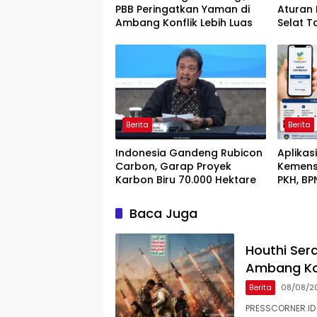
PBB Peringatkan Yaman di
Aturan 
Ambang Konflik Lebih Luas
Selat T
Berita
Berita
Indonesia Gandeng Rubicon
Aplikas
Carbon, Garap Proyek
Kemens
Karbon Biru 70.000 Hektare
PKH, BP
HP
Baca Juga
Houthi Ser
Ambang Kon
Berita
08/08/2
PRESSCORNER.ID 