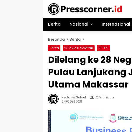
Langsung
ke
konten
Berita
Nasional
Internasional
Beranda
Berita
Berita
Sulawesi Selatan
Sulsel
Dilelang ke 28 Ne
Pulau Lanjukang J
Utama Makassar
Redaksi Sulsel
2 Min Baca
24/06/2026