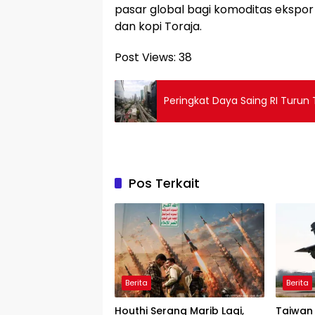
pasar global bagi komoditas ekspor
dan kopi Toraja.
Post Views:
38
Peringkat Daya Saing RI Turun
Pos Terkait
Berita
Berita
Houthi Serang Marib Lagi,
Taiwan