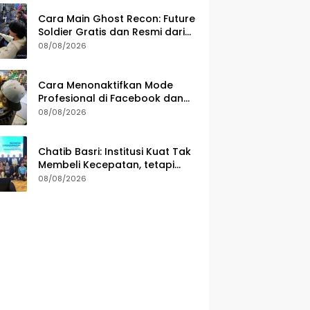
Cara Main Ghost Recon: Future
Soldier Gratis dan Resmi dari
Ubisoft
08/08/2026
Cara Menonaktifkan Mode
Profesional di Facebook dan
Risikonya
08/08/2026
Chatib Basri: Institusi Kuat Tak
Membeli Kecepatan, tetapi
Ketahanan Ekonomi
08/08/2026