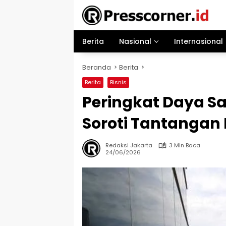
Langsung
ke
konten
Berita
Nasional
Internasional
Beranda
Berita
Berita
Bisnis
Peringkat Daya Sa
Soroti Tantangan
Redaksi Jakarta
3 Min Baca
24/06/2026