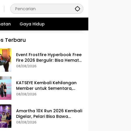
hatan
Gaya Hidup
s Terbaru
Event Frostfire Hyperbook Free
Fire 2026 Bergulir: Bisa Hemat
Diamond Survivors
08/08/2026
KATSEYE Kembali Kehilangan
Member untuk Sementara,
Sophia Laforteza Hiatus
08/08/2026
Amartha 10X Run 2026 Kembali
Digelar, Pelari Bisa Bawa
Pulang Ini Setelah Race
08/08/2026