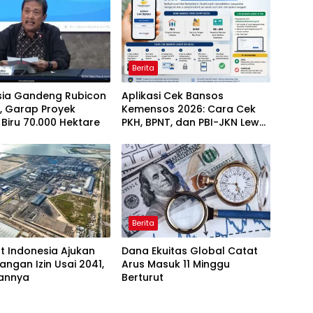
Berita
sia Gandeng Rubicon
Aplikasi Cek Bansos
, Garap Proyek
Kemensos 2026: Cara Cek
Biru 70.000 Hektare
PKH, BPNT, dan PBI-JKN Lewat
HP
Berita
t Indonesia Ajukan
Dana Ekuitas Global Catat
angan Izin Usai 2041,
Arus Masuk 11 Minggu
sannya
Berturut