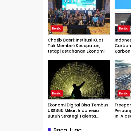
Berita
Berita
Chatib Basri: Institusi Kuat
Indone
Tak Membeli Kecepatan,
Carbon
tetapi Ketahanan Ekonomi
Karbon 
Berita
Berita
Ekonomi Digital Bisa Tembus
Freepor
US$360 Miliar, Indonesia
Perpanj
Butuh Strategi Talenta
Ini Ala
Nasional
Baca Juga