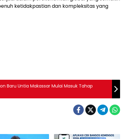
penuh ketidakpastian dan kompleksitas yang
ion Baru Untia Makassar Mulai Masuk Tahap