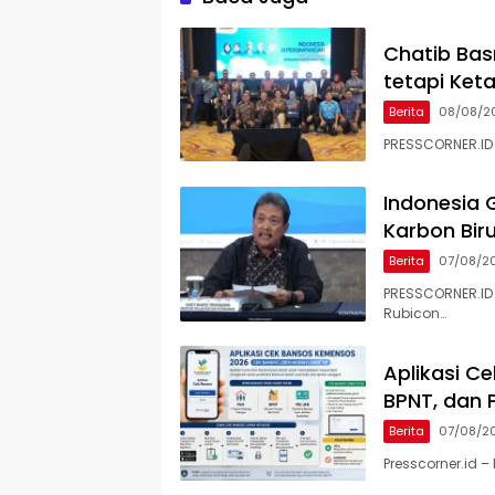
Chatib Basr
tetapi Ket
Berita
08/08/2
PRESSCORNER.ID 
Indonesia 
Karbon Bir
Berita
07/08/2
PRESSCORNER.ID 
Rubicon…
Aplikasi C
BPNT, dan 
Berita
07/08/2
Presscorner.id 