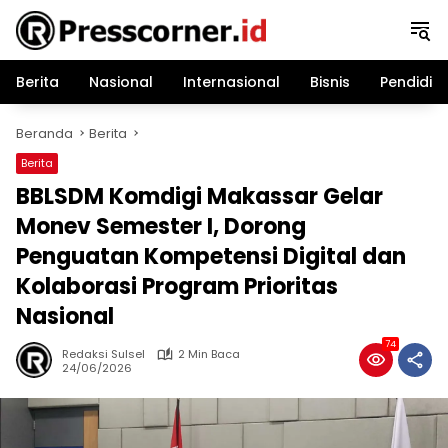
Langsung
ke
konten
Berita
Nasional
Internasional
Bisnis
Pendidik
Beranda
Berita
Berita
BBLSDM Komdigi Makassar Gelar
Monev Semester I, Dorong
Penguatan Kompetensi Digital dan
Kolaborasi Program Prioritas
Nasional
74
Redaksi Sulsel
2 Min Baca
24/06/2026