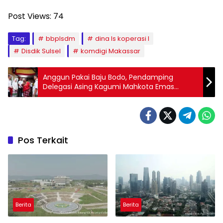
Post Views:
74
Tag:
bbplsdm
dina ls koperasi l
Disdik Sulsel
komdigi Makassar
Anggun Pakai Baju Bodo, Pendamping
Delegasi Asing Kagumi Mahkota Emas
Kerajaan Gowa
Pos Terkait
Berita
Berita