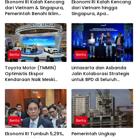
Ekonomi RI Kalah Kencang
Ekonomi RI Kalah Kencang
dari Vietnam & Singapura,
dari Vietnam hingga
Pemerintah Benahi Iklim
Singapura, Apa
Investasi
Penyebabnya?
Berita
Berita
Toyota Motor (TMMIN)
Lintasarta dan Asbanda
Optimistis Ekspor
Jalin Kolaborasi Strategis
Kendaraan Naik Meski
untuk BPD di Seluruh
Dibayangi Geopolitik
Indonesia
Berita
Berita
Ekonomi RI Tumbuh 5,29%,
Pemerintah Ungkap