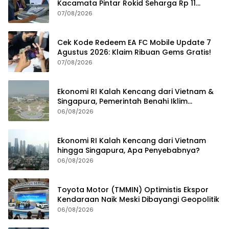
Kacamata Pintar Rokid Seharga Rp 11
Jutaan
07/08/2026
Cek Kode Redeem EA FC Mobile Update 7
Agustus 2026: Klaim Ribuan Gems Gratis!
07/08/2026
Ekonomi RI Kalah Kencang dari Vietnam &
Singapura, Pemerintah Benahi Iklim
Investasi
06/08/2026
Ekonomi RI Kalah Kencang dari Vietnam
hingga Singapura, Apa Penyebabnya?
06/08/2026
Toyota Motor (TMMIN) Optimistis Ekspor
Kendaraan Naik Meski Dibayangi Geopolitik
06/08/2026