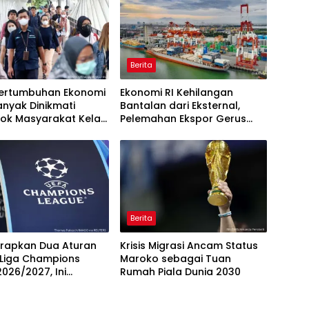
Berita
 Pertumbuhan Ekonomi
Ekonomi RI Kehilangan
anyak Dinikmati
Bantalan dari Eksternal,
ok Masyarakat Kelas
Pelemahan Ekspor Gerus
Pertumbuhan
Berita
erapkan Dua Aturan
Krisis Migrasi Ancam Status
 Liga Champions
Maroko sebagai Tuan
026/2027, Ini
Rumah Piala Dunia 2030
ya