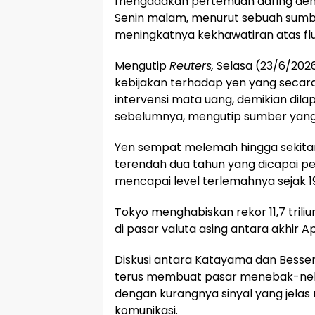
mengadakan pertemuan daring deng
Senin malam, menurut sebuah sumber
meningkatnya kekhawatiran atas fl
Mengutip
Reuters,
Selasa (23/6/202
kebijakan terhadap yen yang secara
intervensi mata uang, demikian dilap
sebelumnya, mengutip sumber yang
Yen sempat melemah hingga sekitar 1
terendah dua tahun yang dicapai pek
mencapai level terlemahnya sejak 1
Tokyo menghabiskan rekor 11,7 triliu
di pasar valuta asing antara akhir Ap
Diskusi antara Katayama dan Besse
terus membuat pasar menebak-neba
dengan kurangnya sinyal yang jelas
komunikasi.