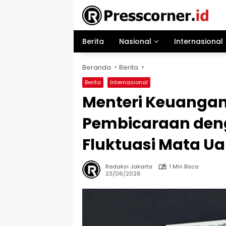
Langsung
ke
konten
Berita
Nasional
Internasional
Beranda
Berita
Berita
Internasional
Menteri Keuangan
Pembicaraan den
Fluktuasi Mata U
Redaksi Jakarta
1 Min Baca
23/06/2026