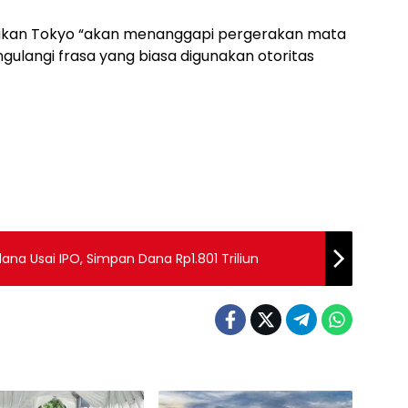
akan Tokyo “akan menanggapi pergerakan mata
ulangi frasa yang biasa digunakan otoritas
ana Usai IPO, Simpan Dana Rp1.801 Triliun