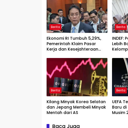
Berita
Berita
Ekonomi RI Tumbuh 5,29%,
INDEF:
Pemerintah Klaim Pasar
Lebih B
Kerja dan Kesejahteraan
Kelomp
Membaik
Atas
Berita
Berita
Kilang Minyak Korea Selatan
UEFA T
dan Jepang Membeli Minyak
Baru di
Mentah dari AS
Musim 2
Detailn
Baca Juga