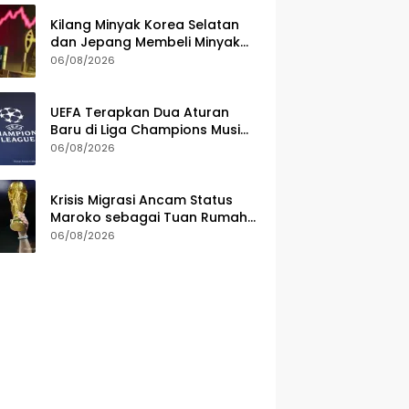
Kilang Minyak Korea Selatan
dan Jepang Membeli Minyak
Mentah dari AS
06/08/2026
UEFA Terapkan Dua Aturan
Baru di Liga Champions Musim
2026/2027, Ini Detailnya
06/08/2026
Krisis Migrasi Ancam Status
Maroko sebagai Tuan Rumah
Piala Dunia 2030
06/08/2026