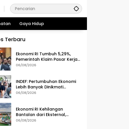
hatan
Gaya Hidup
s Terbaru
Ekonomi RI Tumbuh 5,29%,
Pemerintah Klaim Pasar Kerja
dan Kesejahteraan Membaik
06/08/2026
INDEF: Pertumbuhan Ekonomi
Lebih Banyak Dinikmati
Kelompok Masyarakat Kelas
06/08/2026
Atas
Ekonomi RI Kehilangan
Bantalan dari Eksternal,
Pelemahan Ekspor Gerus
06/08/2026
Pertumbuhan