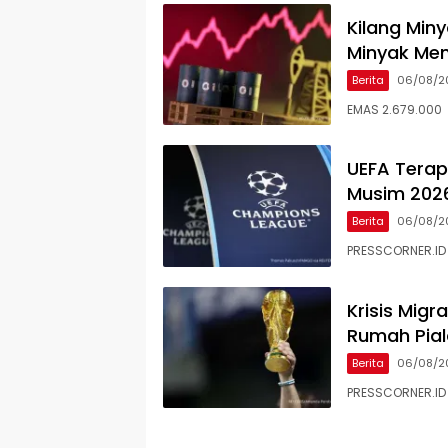
Kilang Min
Minyak Men
Berita
06/08/2
EMAS 2.679.000 
UEFA Terap
Musim 2026
Berita
06/08/2
PRESSCORNER.ID
Krisis Mig
Rumah Pial
Berita
06/08/2
PRESSCORNER.ID 