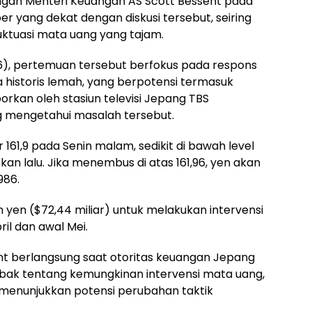
an Menteri Keuangan AS Scott Bessent pada
 yang dekat dengan diskusi tersebut, seiring
uktuasi mata uang yang tajam.
6), pertemuan tersebut berfokus pada respons
 historis lemah, yang berpotensi termasuk
orkan oleh stasiun televisi Jepang TBS
 mengetahui masalah tersebut.
61,9 pada Senin malam, sedikit di bawah level
an lalu. Jika menembus di atas 161,96, yen akan
986.
n yen ($72,44 miliar) untuk melakukan intervensi
ril dan awal Mei.
nt berlangsung saat otoritas keuangan Jepang
k tentang kemungkinan intervensi mata uang,
 menunjukkan potensi perubahan taktik